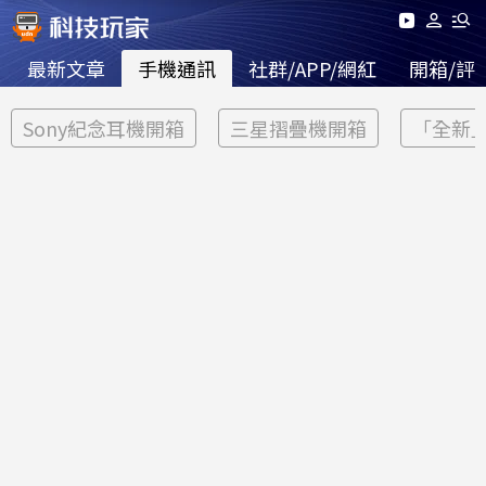
最新文章
手機通訊
社群/APP/網紅
開箱/評
Sony紀念耳機開箱
三星摺疊機開箱
「全新