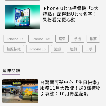
iPhone Ultra摺疊機「5大
特點」配得起Ultra名字！
果粉看完更心動
iPhone 17
iPhone 16e
蘋果
手機
推薦
拍照按鈕
iPhone 15
遊戲
追劇
二手
延伸閱讀
台灣寶可夢中心「生日快樂」
服務11月大改版！送3樣禮物
引哀號：10月壽星超虧