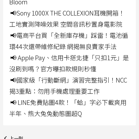
Bloom
📢Sony 1000X THE COLLEXION耳機開箱！
工地實測降噪效果 空間音訊秒置身電影院
📢電商平台買「全新庫存機」踩雷！電池循
環44次還帶維修紀錄 網揭無良賣家手法
📢 Apple Pay、信用卡搭北捷「只扣1元」是
沒刷到嗎？官方曝扣款規則秒懂
📢國家級「行動斷網」演習完整指引！NCC
揭3重點：勿用手機處理重要工作
📢 LINE免費貼圖4款！「蛤」字必下載爽用
半年、熊大兔兔動態圖超Q
上一則