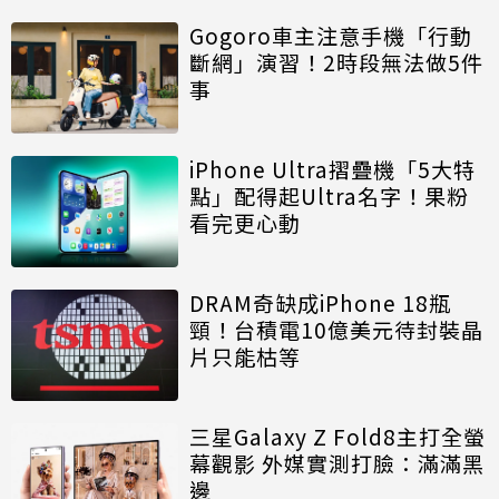
Gogoro車主注意手機「行動
斷網」演習！2時段無法做5件
事
iPhone Ultra摺疊機「5大特
點」配得起Ultra名字！果粉
看完更心動
DRAM奇缺成iPhone 18瓶
頸！台積電10億美元待封裝晶
片只能枯等
三星Galaxy Z Fold8主打全螢
幕觀影 外媒實測打臉：滿滿黑
邊