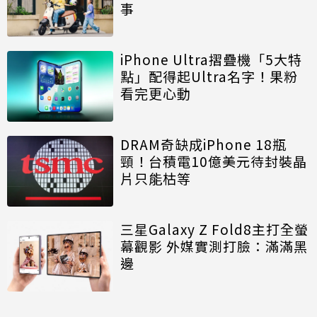
事
iPhone Ultra摺疊機「5大特
點」配得起Ultra名字！果粉
看完更心動
DRAM奇缺成iPhone 18瓶
頸！台積電10億美元待封裝晶
片只能枯等
三星Galaxy Z Fold8主打全螢
幕觀影 外媒實測打臉：滿滿黑
邊