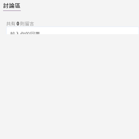
討論區
共有
0
則留言
規範
回覆
還沒有留言，成為第一個發言的人吧！