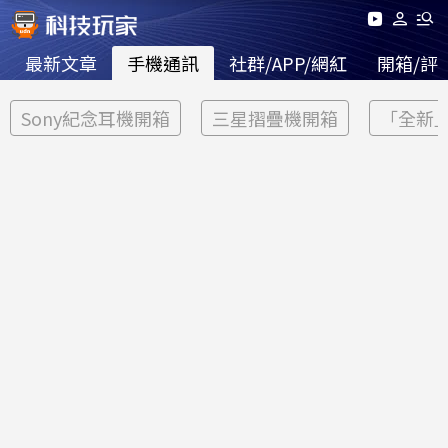
最新文章
手機通訊
社群/APP/網紅
開箱/評
Sony紀念耳機開箱
三星摺疊機開箱
「全新