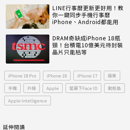
LINE行事曆更新更好用！教
你一鍵同步手機行事曆
iPhone、Android都能用
DRAM奇缺成iPhone 18瓶
頸！台積電10億美元待封裝
晶片只能枯等
iPhone 18 Pro
iPhone 18
iPhone 17
蘋果
手機
升級
Apple
螢幕下Face ID
動態島
Apple Intelligence
延伸閱讀