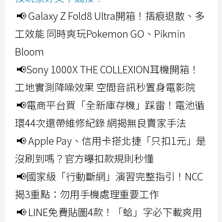
📢 Galaxy Z Fold8 Ultra開箱！摺痕退散、多
工效能 同時爽玩Pokemon GO、Pikmin
Bloom
📢Sony 1000X THE COLLEXION耳機開箱！
工地實測降噪效果 空間音訊秒置身電影院
📢電商平台買「全新庫存機」踩雷！電池循
環44次還帶維修紀錄 網揭無良賣家手法
📢 Apple Pay、信用卡搭北捷「只扣1元」是
沒刷到嗎？官方曝扣款規則秒懂
📢國家級「行動斷網」演習完整指引！NCC
揭3重點：勿用手機處理重要工作
📢 LINE免費貼圖4款！「蛤」字必下載爽用