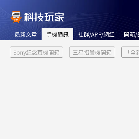
最新文章
手機通訊
社群/APP/網紅
開箱/
Sony紀念耳機開箱
三星摺疊機開箱
「全