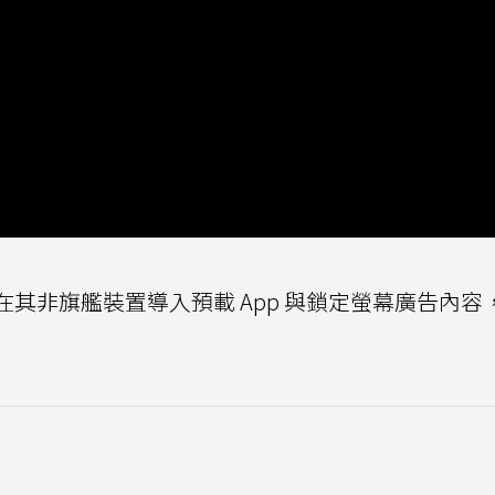
認將在其非旗艦裝置導入預載 App 與鎖定螢幕廣告內容