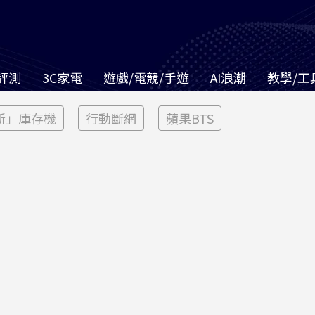
評測
3C家電
遊戲/電競/手遊
AI浪潮
教學/工
新」庫存機
行動斷網
蘋果BTS