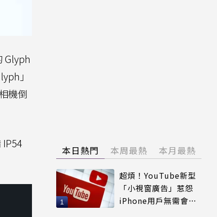
Glyph
lyph」
為相機倒
IP54
本日熱門
本周最熱
本月最熱
超煩！YouTube新型
「小視窗廣告」惹怨
iPhone用戶無需會員
輕鬆解決