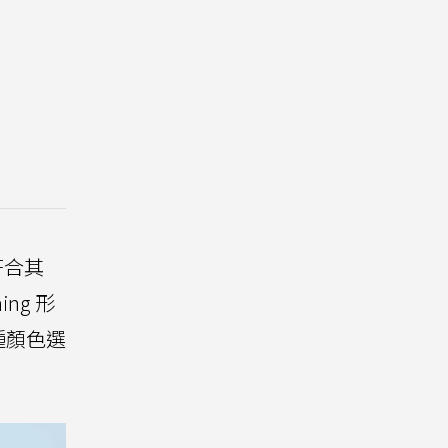
以符合其
ng 形
種顏色選