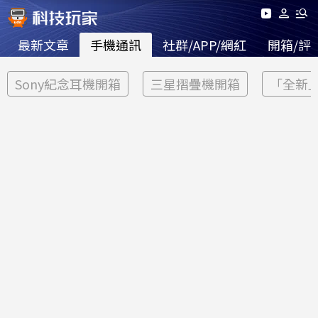
最新文章
手機通訊
社群/APP/網紅
開箱/評
Sony紀念耳機開箱
三星摺疊機開箱
「全新