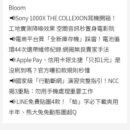
Bloom
📢Sony 1000X THE COLLEXION耳機開箱！
工地實測降噪效果 空間音訊秒置身電影院
📢電商平台買「全新庫存機」踩雷！電池循
環44次還帶維修紀錄 網揭無良賣家手法
📢 Apple Pay、信用卡搭北捷「只扣1元」是
沒刷到嗎？官方曝扣款規則秒懂
📢國家級「行動斷網」演習完整指引！NCC
揭3重點：勿用手機處理重要工作
📢 LINE免費貼圖4款！「蛤」字必下載爽用
半年、熊大兔兔動態圖超Q