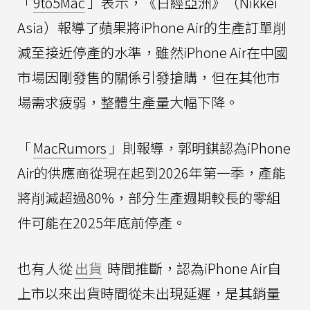
「
9to5Mac
」表示，《日經亞洲》（Nikkei
Asia）報導了蘋果將iPhone Air的生產訂單削
減至接近停產的水準，雖然iPhone Air在中國
市場因剛發售的關係引發搶購，但在其他市
場需求疲弱，整體生產量大幅下降。
「
MacRumors
」則報導，郭明錤認為iPhone
Air的供應商從現在起到2026年第一季，產能
將削減超過80%，部分生產週期較長的零組
件可能在2025年底前停產。
也有人從
出貨
時間推斷，認為iPhone Air自
上市以來出貨時間從未出現延遲，是其銷量