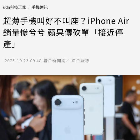
udn科技玩家
手機通訊
超薄手機叫好不叫座？iPhone Air
銷量慘兮兮 蘋果傳砍單「接近停
產」
2025-10-23 09:48
聯合新聞網／ 綜合報導