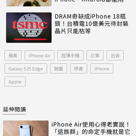
DRAM奇缺成iPhone 18瓶
頸！台積電10億美元待封裝
晶片只能枯等
蘋果
iPhone Air
超薄手機
訂單
出貨
Galaxy S25 Edge
銷量
停產
iPhone
Apple
延伸閱讀
iPhone Air使用心得老實說！
「這族群」的命定手機就是它