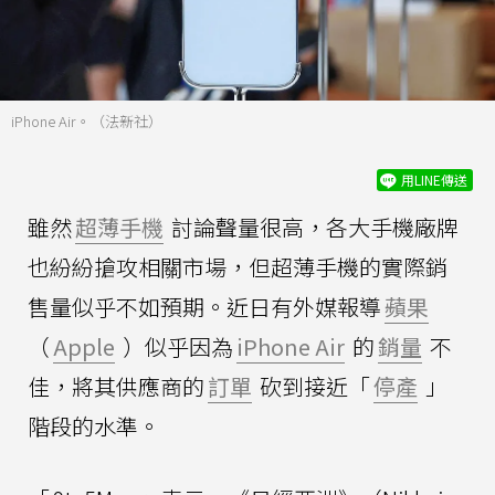
iPhone Air。（法新社）
用LINE傳送
雖然
超薄手機
討論聲量很高，各大手機廠牌
也紛紛搶攻相關市場，但超薄手機的實際銷
售量似乎不如預期。近日有外媒報導
蘋果
（
Apple
）似乎因為
iPhone Air
的
銷量
不
佳，將其供應商的
訂單
砍到接近「
停產
」
階段的水準。