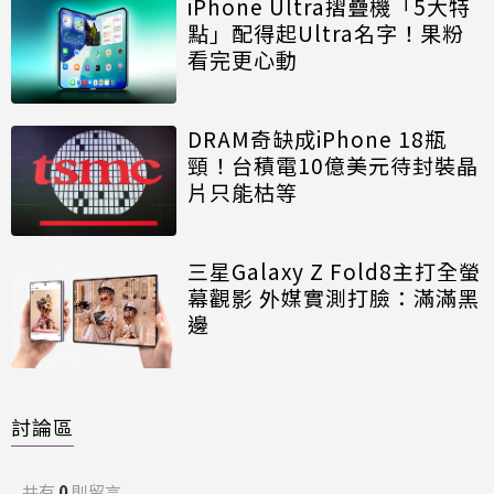
iPhone Ultra摺疊機「5大特
點」配得起Ultra名字！果粉
看完更心動
DRAM奇缺成iPhone 18瓶
頸！台積電10億美元待封裝晶
片只能枯等
三星Galaxy Z Fold8主打全螢
幕觀影 外媒實測打臉：滿滿黑
邊
討論區
共有
0
則留言