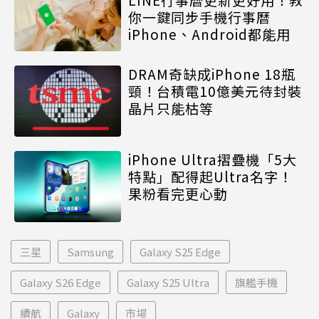
你一鍵同步手機行事曆
iPhone、Android都能用
DRAM奇缺成iPhone 18瓶
頸！台積電10億美元待封裝
晶片只能枯等
iPhone Ultra摺疊機「5大
特點」配得起Ultra名字！
果粉看完更心動
三星
Samsung
Galaxy S25 Edge
Galaxy S26 Edge
Galaxy S25 Ultra
旗艦手機
續航
Galaxy
市場