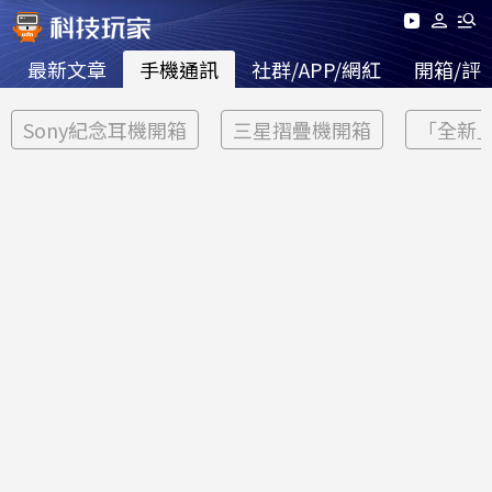
最新文章
手機通訊
社群/APP/網紅
開箱/評
Sony紀念耳機開箱
三星摺疊機開箱
「全新