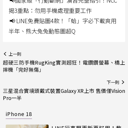
📢國家級「行動斷網」演習完整指引！NCC
揭3重點：勿用手機處理重要工作
📢 LINE免費貼圖4款！「蛤」字必下載爽用
半年、熊大兔兔動態圖超Q
上一則
超硬三防手機RugKing實測超狂！電鑽鑽螢幕、橋上
摔機「完好無傷」
下一則
三星混合實境頭戴式裝置Galaxy XR上市 售價僅Vision
Pro一半
iPhone 18
LINE行事曆更新更好用！教