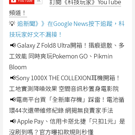
訂閱《科技玩家》YouTube
頻道！
💡
追新聞》》在Google News按下追蹤，科
技玩家好文不漏接！
📢 Galaxy Z Fold8 Ultra開箱！摺痕退散、多
工效能 同時爽玩Pokemon GO、Pikmin
Bloom
📢Sony 1000X THE COLLEXION耳機開箱！
工地實測降噪效果 空間音訊秒置身電影院
📢電商平台買「全新庫存機」踩雷！電池循
環44次還帶維修紀錄 網揭無良賣家手法
📢 Apple Pay、信用卡搭北捷「只扣1元」是
沒刷到嗎？官方曝扣款規則秒懂