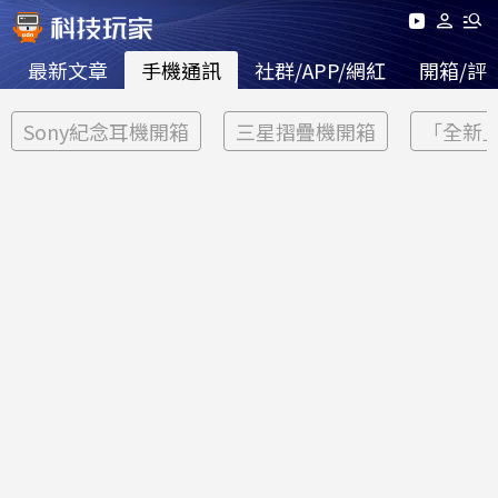
最新文章
手機通訊
社群/APP/網紅
開箱/評
Sony紀念耳機開箱
三星摺疊機開箱
「全新