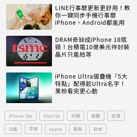
LINE行事曆更新更好用！教
你一鍵同步手機行事曆
iPhone、Android都能用
DRAM奇缺成iPhone 18瓶
頸！台積電10億美元待封裝
晶片只能枯等
iPhone Ultra摺疊機「5大
特點」配得起Ultra名字！
果粉看完更心動
iPhone 16e
Pixel 9a
手機
推薦
定價
功能
平價
Apple
蘋果
安卓