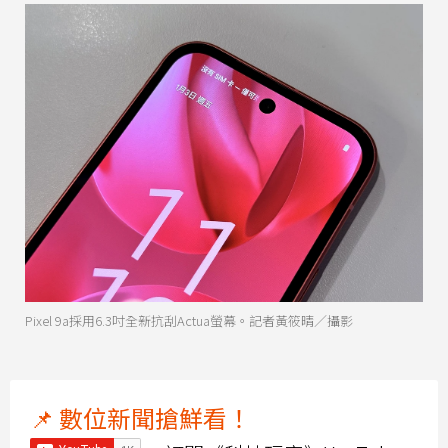
Pixel 9a採用6.3吋全新抗刮Actua螢幕。記者黃筱晴／攝影
📌 數位新聞搶鮮看！