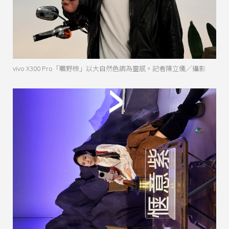
vivo X300 Pro「曠野棕」以大自然色調為靈感。記者陳立儀／攝影