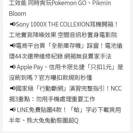
工效能 同時爽玩Pokemon GO、Pikmin
Bloom
📢Sony 1000X THE COLLEXION耳機開箱！
工地實測降噪效果 空間音訊秒置身電影院
📢電商平台買「全新庫存機」踩雷！電池循
環44次還帶維修紀錄 網揭無良賣家手法
📢 Apple Pay、信用卡搭北捷「只扣1元」是
沒刷到嗎？官方曝扣款規則秒懂
📢國家級「行動斷網」演習完整指引！NCC
揭3重點：勿用手機處理重要工作
📢 LINE免費貼圖4款！「蛤」字必下載爽用
半年、熊大兔兔動態圖超Q