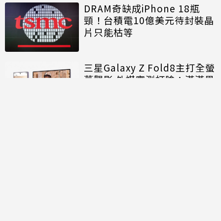
DRAM奇缺成iPhone 18瓶
頸！台積電10億美元待封裝晶
片只能枯等
三星Galaxy Z Fold8主打全螢
幕觀影 外媒實測打臉：滿滿黑
邊
討論區
共有
0
則留言