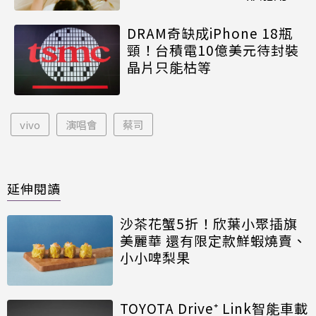
DRAM奇缺成iPhone 18瓶
頸！台積電10億美元待封裝
晶片只能枯等
vivo
演唱會
蔡司
延伸閱讀
沙茶花蟹5折！欣葉小聚插旗
美麗華 還有限定款鮮蝦燒賣、
小小啤梨果
TOYOTA Drive⁺ Link智能車載