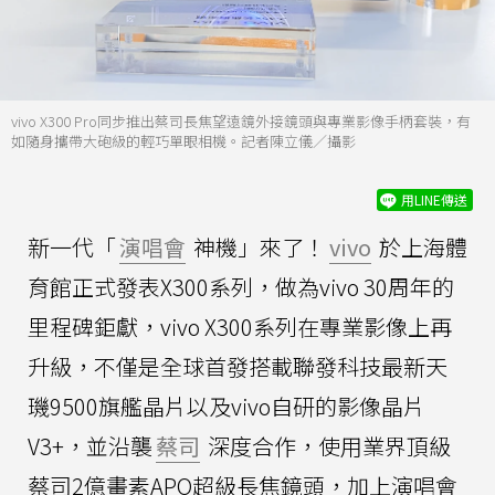
vivo X300 Pro同步推出蔡司長焦望遠鏡外接鏡頭與專業影像手柄套裝，有
如隨身攜帶大砲級的輕巧單眼相機。記者陳立儀／攝影
用LINE傳送
新一代「
演唱會
神機」來了！
vivo
於上海體
育館正式發表X300系列，做為vivo 30周年的
里程碑鉅獻，vivo X300系列在專業影像上再
升級，不僅是全球首發搭載聯發科技最新天
璣9500旗艦晶片以及vivo自研的影像晶片
V3+，並沿襲
蔡司
深度合作，使用業界頂級
蔡司2億畫素APO超級長焦鏡頭，加上演唱會