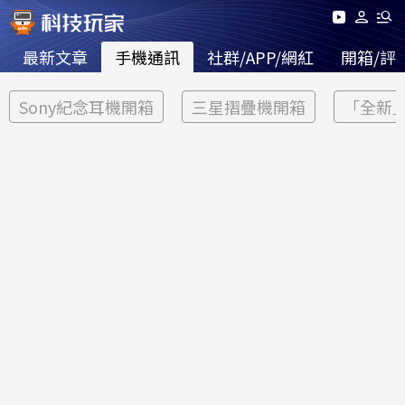
最新文章
手機通訊
社群/APP/網紅
開箱/評
Sony紀念耳機開箱
三星摺疊機開箱
「全新