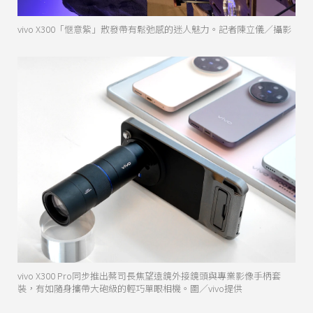
vivo X300「愜意紫」散發帶有鬆弛感的迷人魅力。記者陳立儀／攝影
vivo X300 Pro同步推出蔡司長焦望遠鏡外接鏡頭與專業影像手柄套
裝，有如隨身攜帶大砲級的輕巧單眼相機。圖／vivo提供