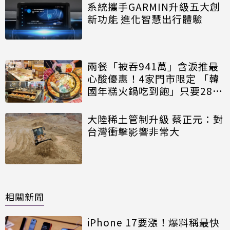
系統攜手GARMIN升級五大創
新功能 進化智慧出行體驗
兩餐「被吞941萬」含淚推最
心酸優惠！4家門市限定 「韓
國年糕火鍋吃到飽」只要281
元 加100元再升級肉肉無限吃
大陸稀土管制升級 蔡正元：對
台灣衝擊影響非常大
相關新聞
iPhone 17要漲！爆料稱最快