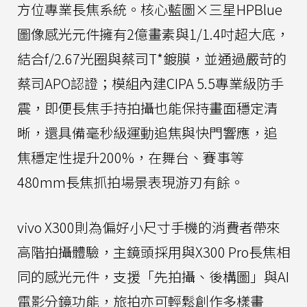
方位專業長焦系統。核心藍圖×三星HPBlue
圖像感光元件擁有2億畫素與1/1.4吋超大底，
結合f/2.67光圈與蔡司T*鍍膜，並通過嚴苛的
蔡司APO認證；模組內建CIPA 5.5專業級防手
震，即便長焦手持拍攝也能保持畫面穩定清
晰，還具備毫秒級運動追焦與快門響應，追
焦穩定性提升200%，在舞台、賽事等
480mm長焦抓拍場景表現游刃有餘。
vivo X300則為偏好小尺寸手機的消費者帶來
高階拍攝體驗，主鏡頭採用與X300 Pro長焦相
同的感光元件，支援「先拍攝、後構圖」與AI
電影分鏡功能，旅拍亦可輕鬆創作多樣畫