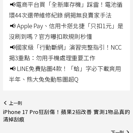
📢電商平台買「全新庫存機」踩雷！電池循
環44次還帶維修紀錄 網揭無良賣家手法
📢 Apple Pay、信用卡搭北捷「只扣1元」是
沒刷到嗎？官方曝扣款規則秒懂
📢國家級「行動斷網」演習完整指引！NCC
揭3重點：勿用手機處理重要工作
📢 LINE免費貼圖4款！「蛤」字必下載爽用
半年、熊大兔兔動態圖超Q
上一則
iPhone 17 Pro狂刮傷！蘋果2招改善 實測1物品真的
清掉刮痕
下一則