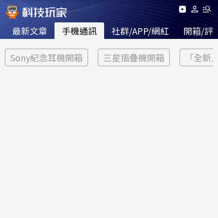
最新文章
手機通訊
社群/APP/網紅
開箱/評
Sony紀念耳機開箱
三星摺疊機開箱
「全新