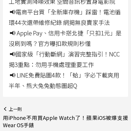
工地實測降噪效果 空間音訊秒置身電影院
📢電商平台買「全新庫存機」踩雷！電池循
環44次還帶維修紀錄 網揭無良賣家手法
📢 Apple Pay、信用卡搭北捷「只扣1元」是
沒刷到嗎？官方曝扣款規則秒懂
📢國家級「行動斷網」演習完整指引！NCC
揭3重點：勿用手機處理重要工作
📢 LINE免費貼圖4款！「蛤」字必下載爽用
半年、熊大兔兔動態圖超Q
上一則
用iPhone不用買Apple Watch了！蘋果iOS被爆支援
Wear OS手錶