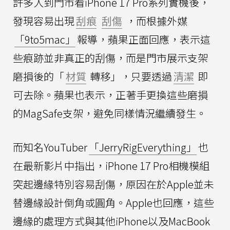
許多人到門市看iPhone 17 Pro系列實機後，
發現容易出現
刮痕
刮傷
，而根據外媒
「9to5mac」
報導，蘋果正面回應，表示這
些痕跡並非真正的刮傷，而是門市展示支架
磨損後的「
材質
轉移」，只要透過
清潔
即
可去除。蘋果也表示，正著手更換這些磨損
的MagSafe支架，避免同樣情況繼續發生。
而知名YouTuber
「JerryRigEverything」
也
在最新影片中指出，iPhone 17 Pro相機模組
突起邊緣特別容易刮傷，原因在於Apple並未
替邊緣設計倒角或圓角。Apple也回應，這些
邊緣的處理方式與其他iPhone以及MacBook