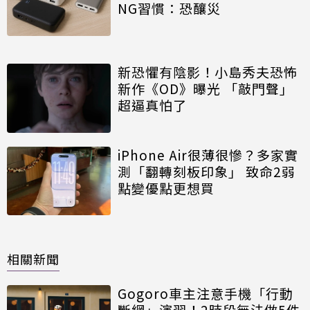
NG習慣：恐釀災
新恐懼有陰影！小島秀夫恐怖
新作《OD》曝光 「敲門聲」
超逼真怕了
iPhone Air很薄很慘？多家實
測「翻轉刻板印象」 致命2弱
點變優點更想買
相關新聞
Gogoro車主注意手機「行動
斷網」演習！2時段無法做5件