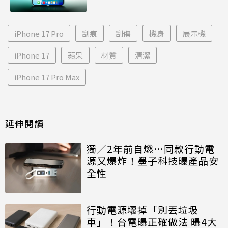
iPhone 17 Pro
刮痕
刮傷
機身
展示機
iPhone 17
蘋果
材質
清潔
iPhone 17 Pro Max
延伸閱讀
獨／2年前自燃…同款行動電
源又爆炸！墨子科技曝產品安
全性
行動電源壞掉「別丟垃圾
車」！台電曝正確做法 曝4大