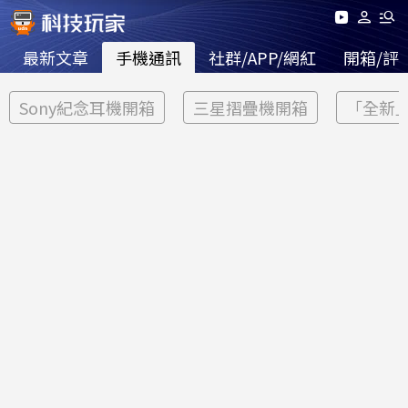
最新文章
手機通訊
社群/APP/網紅
開箱/評
Sony紀念耳機開箱
三星摺疊機開箱
「全新