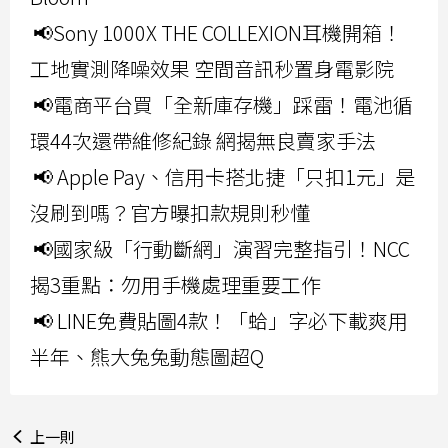
📢Sony 1000X THE COLLEXION耳機開箱！
工地實測降噪效果 空間音訊秒置身電影院
📢電商平台買「全新庫存機」踩雷！電池循
環44次還帶維修紀錄 網揭無良賣家手法
📢 Apple Pay、信用卡搭北捷「只扣1元」是
沒刷到嗎？官方曝扣款規則秒懂
📢國家級「行動斷網」演習完整指引！NCC
揭3重點：勿用手機處理重要工作
📢 LINE免費貼圖4款！「蛤」字必下載爽用
半年、熊大兔兔動態圖超Q
上一則