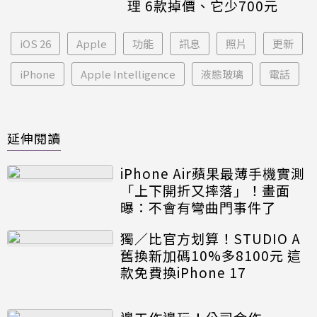
理 6款掉價、它少700元
iOS 26
Apple
功能
訊息
照片
更新
iPhone
Apple Intelligence
液態玻璃
電話
延伸閱讀
iPhone Air蘋果最薄手機實測
「上下開折又摔落」！畫面
曝：不會有彎曲門事件了
獨／比官方划算！STUDIO A
舊換新加碼10%多8100元 這
款免費換iPhone 17