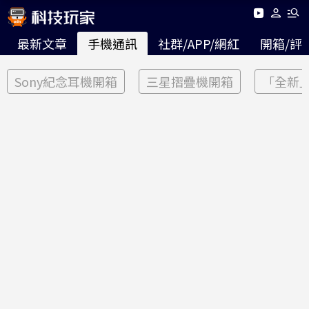
最新文章
手機通訊
社群/APP/網紅
開箱/評
Sony紀念耳機開箱
三星摺疊機開箱
「全新