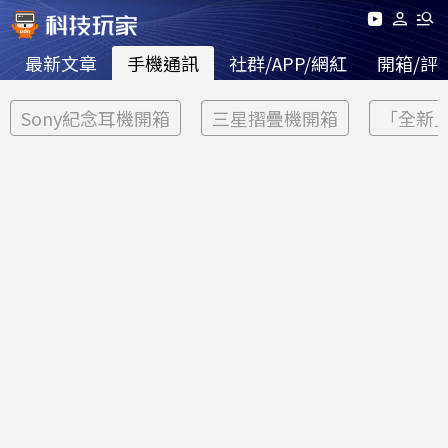
最新文章
手機通訊
社群/APP/網紅
開箱/評
Sony紀念耳機開箱
三星摺疊機開箱
「全新