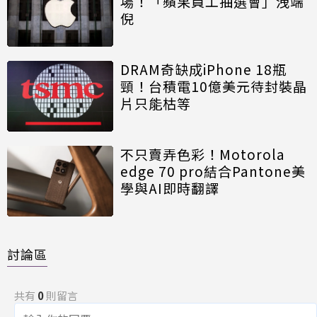
場！「蘋果員工抽選會」洩端
倪
DRAM奇缺成iPhone 18瓶
頸！台積電10億美元待封裝晶
片只能枯等
不只賣弄色彩！Motorola
edge 70 pro結合Pantone美
學與AI即時翻譯
討論區
共有
0
則留言