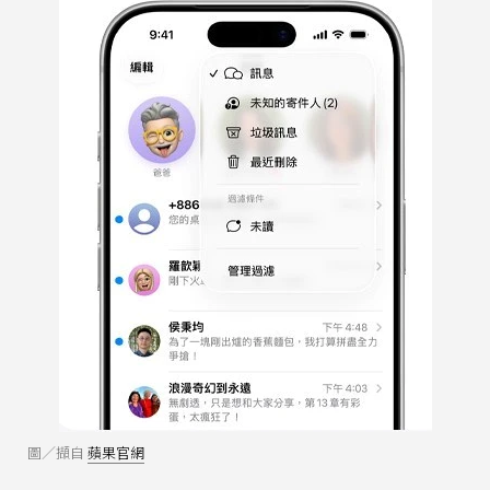
圖／擷自
蘋果官網