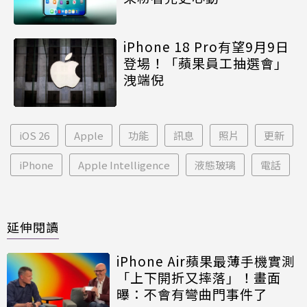
iPhone 18 Pro有望9月9日
登場！「蘋果員工抽選會」
洩端倪
iOS 26
Apple
功能
訊息
照片
更新
iPhone
Apple Intelligence
液態玻璃
電話
延伸閱讀
iPhone Air蘋果最薄手機實測
「上下開折又摔落」！畫面
曝：不會有彎曲門事件了