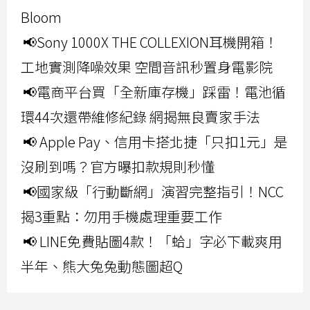
Bloom
📢Sony 1000X THE COLLEXION耳機開箱！
工地實測降噪效果 空間音訊秒置身電影院
📢電商平台買「全新庫存機」踩雷！電池循
環44次還帶維修紀錄 網揭無良賣家手法
📢 Apple Pay、信用卡搭北捷「只扣1元」是
沒刷到嗎？官方曝扣款規則秒懂
📢國家級「行動斷網」演習完整指引！NCC
揭3重點：勿用手機處理重要工作
📢 LINE免費貼圖4款！「蛤」字必下載爽用
半年、熊大兔兔動態圖超Q