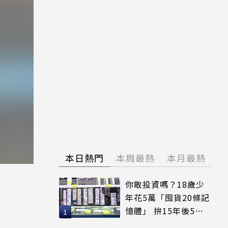
本日熱門
本周最熱
本月最熱
）
你敢投資嗎？18歲少
年花5萬「囤貨20條記
憶體」 拚15年後5倍
賣出