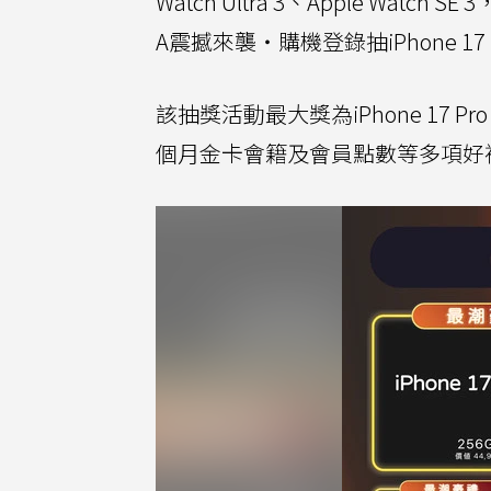
Watch Ultra 3、Apple Wat
A震撼來襲・購機登錄抽iPhone 17 
該抽獎活動最大獎為iPhone 17 Pro
個月金卡會籍及會員點數等多項好禮，