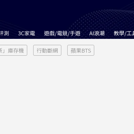
評測
3C家電
遊戲/電競/手遊
AI浪潮
教學/工
新」庫存機
行動斷網
蘋果BTS