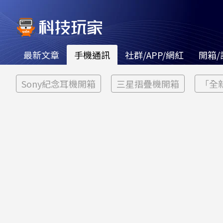
最新文章
手機通訊
社群/APP/網紅
開箱/
Sony紀念耳機開箱
三星摺疊機開箱
「全