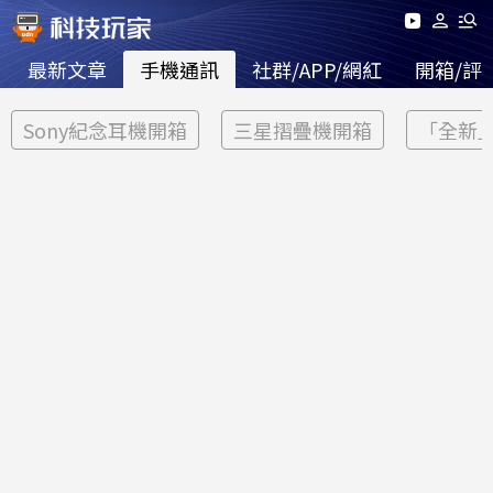
最新文章
手機通訊
社群/APP/網紅
開箱/評
Sony紀念耳機開箱
三星摺疊機開箱
「全新