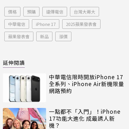
價格
預購
遠傳電信
台灣大哥大
中華電信
iPhone 17
2025蘋果發表會
蘋果發表會
新品
漲價
延伸閱讀
中華電信限時開放iPhone 17
全系列、iPhone Air新機限量
網路預約
一點都不「入門」！iPhone
17功能大進化 成最誘人新
機？