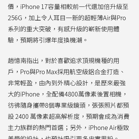
價，iPhone 17容量相較前一代還加倍升級至
256G，加上令人耳目一新的超輕薄Air與Pro
系列的重大突破，有感升級的嶄新使用體
驗，預期將引爆年度換機潮。
趙憶南指出，對於喜歡追求頂規機種的用
戶，Pro與Pro Max採用航空級鋁合金打造、
非常輕盈，由內到外精心設計，是歷來最強
大的iPhone，全配備4800萬像素後置相機，
彷彿隨身攜帶8個專業級鏡頭，張張照片都預
設 2400 萬像素超高解析度，預期會成為消費
主力族群的熱門首選；另外，iPhone Air極致
美學的設計，也預計吸引更多忠實果粉。