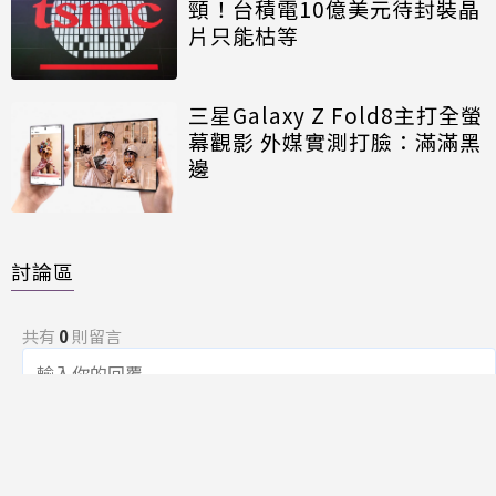
頸！台積電10億美元待封裝晶
片只能枯等
三星Galaxy Z Fold8主打全螢
幕觀影 外媒實測打臉：滿滿黑
邊
討論區
共有
0
則留言