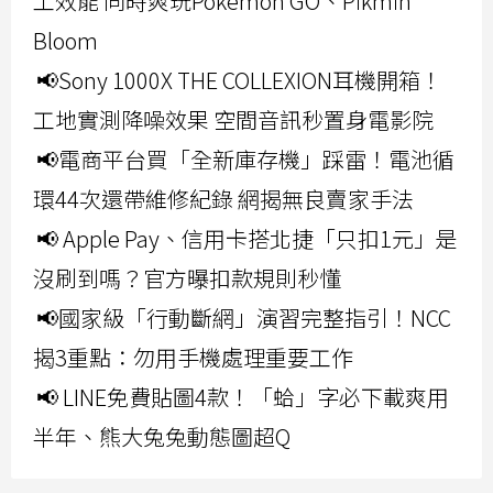
工效能 同時爽玩Pokemon GO、Pikmin
Bloom
📢Sony 1000X THE COLLEXION耳機開箱！
工地實測降噪效果 空間音訊秒置身電影院
📢電商平台買「全新庫存機」踩雷！電池循
環44次還帶維修紀錄 網揭無良賣家手法
📢 Apple Pay、信用卡搭北捷「只扣1元」是
沒刷到嗎？官方曝扣款規則秒懂
📢國家級「行動斷網」演習完整指引！NCC
揭3重點：勿用手機處理重要工作
📢 LINE免費貼圖4款！「蛤」字必下載爽用
半年、熊大兔兔動態圖超Q