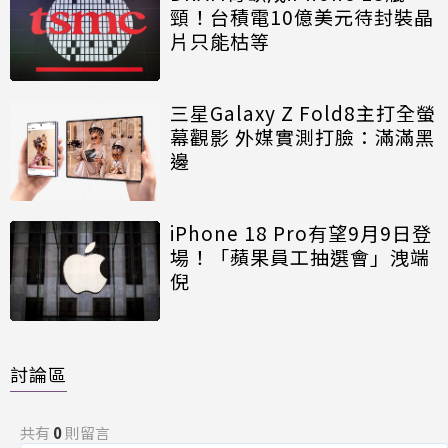
頸！台積電10億美元待封裝晶
片只能枯等
三星Galaxy Z Fold8主打全螢
幕觀影 外媒實測打臉：滿滿黑
邊
iPhone 18 Pro有望9月9日登
場！「蘋果員工抽選會」洩端
倪
討論區
共有
0
則留言