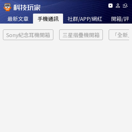
最新文章
手機通訊
社群/APP/網紅
開箱/評
Sony紀念耳機開箱
三星摺疊機開箱
「全新