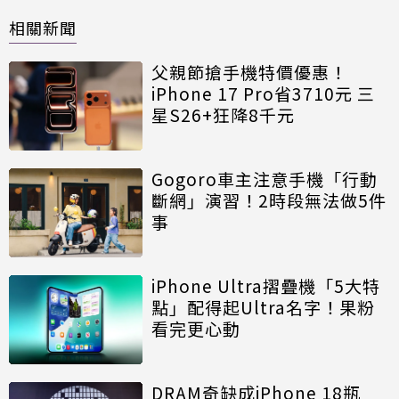
相關新聞
父親節搶手機特價優惠！
iPhone 17 Pro省3710元 三
星S26+狂降8千元
Gogoro車主注意手機「行動
斷網」演習！2時段無法做5件
事
iPhone Ultra摺疊機「5大特
點」配得起Ultra名字！果粉
看完更心動
DRAM奇缺成iPhone 18瓶