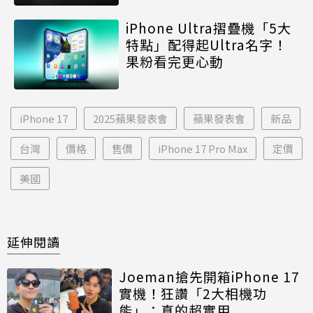
iPhone Ultra摺疊機「5大
特點」配得起Ultra名字！
果粉看完更心動
iPhone 17
2025蘋果發表會
蘋果發表會
新品
台灣
價格
售價
iPhone 17 Pro Max
定價
美國
延伸閱讀
Joeman搶先開箱iPhone 17
實機！狂讚「2大相機功
能」：真的超實用