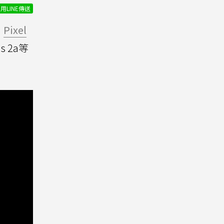
用LINE傳送
、
Pixel
ds 2a等