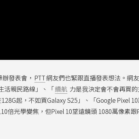
點舉辦發表會，
PTT
網友們也緊跟直播發表想法。網
生活親民路線」、「
續航
力是我決定會不會再買的
28G起，不如買Galaxy S25」、「Google Pixel 1
可以10倍光學變焦，但Pixel 10望遠鏡頭 1080萬像素跟Pix