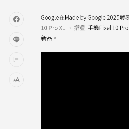
Google在Made by Google 2025
10 Pro XL
、
摺疊
手機Pixel 10 Pr
新品。