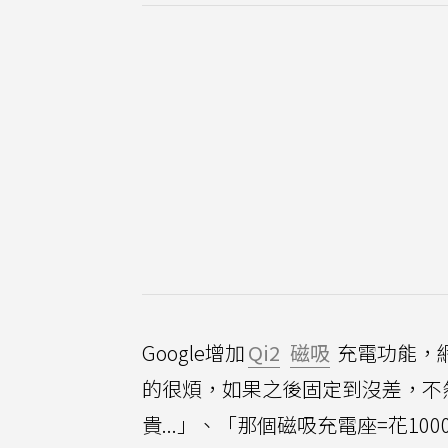
Google增加
Qi2
磁吸
充電功能，
的很煩，如果之後固定到沒差，不然
貴...」、「那個磁吸充電座=花10