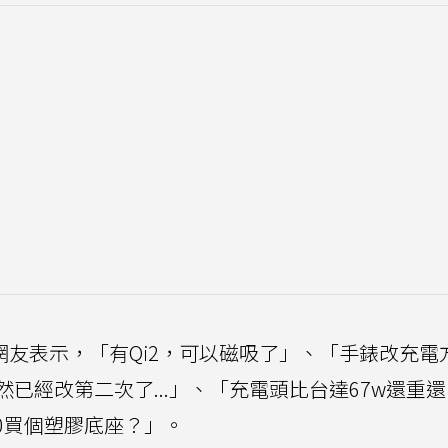
網友表示，「有Qi2，可以磁吸了」、「手錶改充電
已經改第二次了...」、「充電頭比台達67w還重
00買個塑膠底座？」。