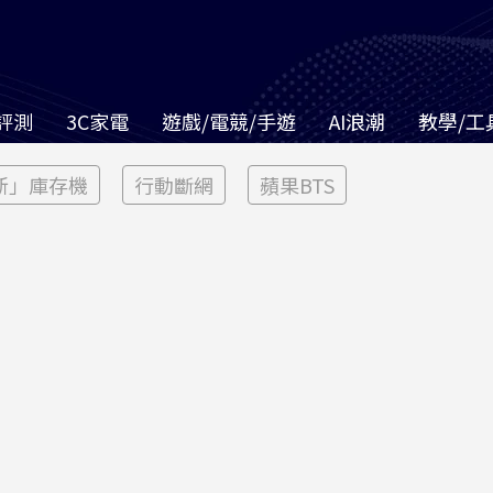
評測
3C家電
遊戲/電競/手遊
AI浪潮
教學/工
新」庫存機
行動斷網
蘋果BTS