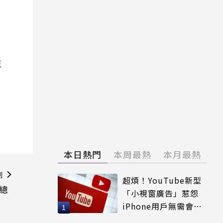
院
本日熱門
本周最熱
本月最熱
則
超煩！YouTube新型
在總
「小視窗廣告」惹怨
iPhone用戶無需會員
輕鬆解決