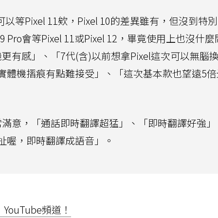
以等Pixel 11欸，Pixel 10的差異雖有，但沒到特
Pro會等Pixel 11或Pixel 12，畢竟使用上也沒什
有感」、「7代(含)以前想拿Pixel這次可以無腦換
實體機摺痕有點難接受」、「這次基本款也望遠5倍
常滿意，「通話即時翻譯超猛」、「即時翻譯好強」
扯喔，即時翻譯成語音」。
ouTube頻道！