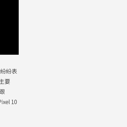
友紛紛表
主要
0跟
el 10