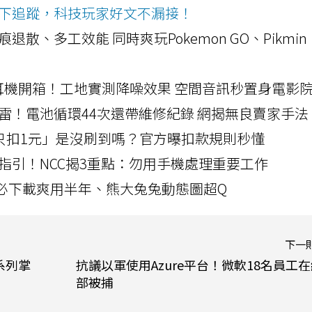
ws按下追蹤，科技玩家好文不漏接！
a開箱！摺痕退散、多工效能 同時爽玩Pokemon GO、Pikmin
LLEXION耳機開箱！工地實測降噪效果 空間音訊秒置身電影
雷！電池循環44次還帶維修紀錄 網揭無良賣家手法
北捷「只扣1元」是沒刷到嗎？官方曝扣款規則秒懂
指引！NCC揭3重點：勿用手機處理重要工作
」字必下載爽用半年、熊大兔兔動態圖超Q
下一
y系列掌
抗議以軍使用Azure平台！微軟18名員工
部被捕