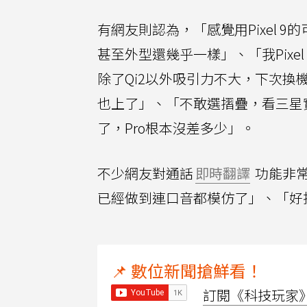
有網友則認為，「感覺用Pixel 9的可
甚至外型還幾乎一樣」、「我Pixel 9 
除了Qi2以外吸引力不大，下次換機更
也上了」、「不敢選摺疊，看三星
了，Pro根本沒差多少」。
不少網友對通話
即時翻譯
功能非
已經做到連口音都模仿了」、「好
📌 數位新聞搶鮮看！
訂閱《科技玩家》Y