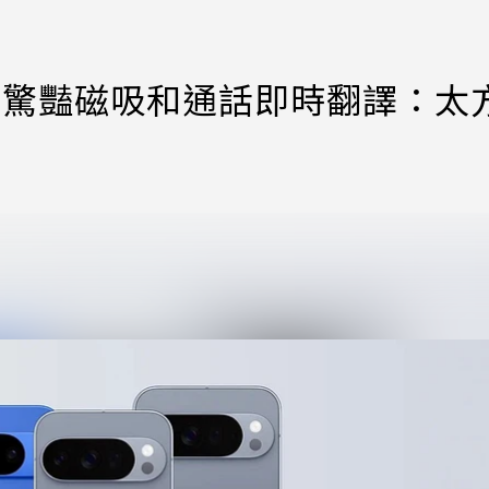
嗎？網驚豔磁吸和通話即時翻譯：太