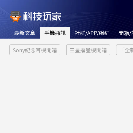
最新文章
手機通訊
社群/APP/網紅
開箱/
Sony紀念耳機開箱
三星摺疊機開箱
「全