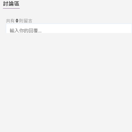
討論區
共有
0
則留言
規範
回覆
還沒有留言，成為第一個發言的人吧！