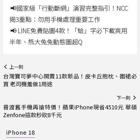
📢國家級「行動斷網」演習完整指引！NCC
揭3重點：勿用手機處理重要工作
📢 LINE免費貼圖4款！「蛤」字必下載爽用
半年、熊大兔兔動態圖超Q
上一則
台灣寶可夢中心開賣11款新品！皮卡丘抱枕、圍裙必
買 老司機羞做1用途
下一則
普渡舊手機再搶特價！蘋果iPhone現省4510元 華碩
Zenfone這款秒砍8千元
iPhone 18