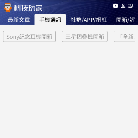
最新文章
手機通訊
社群/APP/網紅
開箱/評
Sony紀念耳機開箱
三星摺疊機開箱
「全新