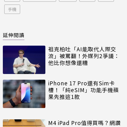
手機
延伸閱讀
祖克柏吐「AI能取代人際交
流」被罵翻！外媒列2爭議：
他比你想像還糟
iPhone 17 Pro還有Sim卡
槽！「純eSIM」功能手機蘋
果先推這1款
M4 iPad Pro值得買嗎？網讚