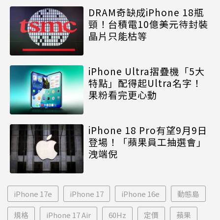
DRAM奇缺成iPhone 18瓶
頸！台積電10億美元待封裝
晶片只能枯等
iPhone Ultra摺疊機「5大
特點」配得起Ultra名字！
果粉看完更心動
iPhone 18 Pro有望9月9日
登場！「蘋果員工抽選會」
洩端倪
iPhone 17e
iPhone 17
iPhone 16e
動態島
規格
iPhone 17 Air
60Hz
定價
蘋果