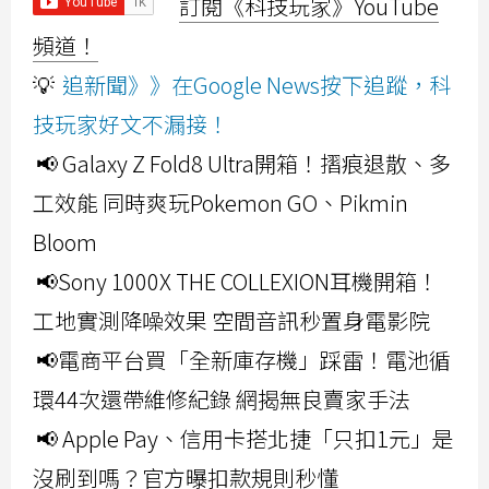
訂閱《科技玩家》YouTube
頻道！
💡
追新聞》》在Google News按下追蹤，科
技玩家好文不漏接！
📢 Galaxy Z Fold8 Ultra開箱！摺痕退散、多
工效能 同時爽玩Pokemon GO、Pikmin
Bloom
📢Sony 1000X THE COLLEXION耳機開箱！
工地實測降噪效果 空間音訊秒置身電影院
📢電商平台買「全新庫存機」踩雷！電池循
環44次還帶維修紀錄 網揭無良賣家手法
📢 Apple Pay、信用卡搭北捷「只扣1元」是
沒刷到嗎？官方曝扣款規則秒懂