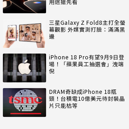
用途搶先看
三星Galaxy Z Fold8主打全螢
幕觀影 外媒實測打臉：滿滿黑
邊
iPhone 18 Pro有望9月9日登
場！「蘋果員工抽選會」洩端
倪
DRAM奇缺成iPhone 18瓶
頸！台積電10億美元待封裝晶
片只能枯等