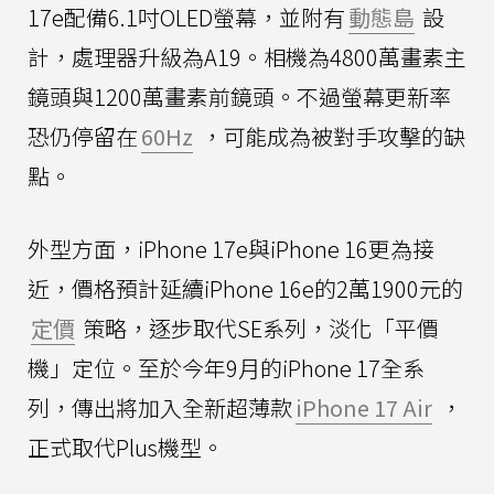
17e配備6.1吋OLED螢幕，並附有
動態島
設
計，處理器升級為A19。相機為4800萬畫素主
鏡頭與1200萬畫素前鏡頭。不過螢幕更新率
恐仍停留在
60Hz
，可能成為被對手攻擊的缺
點。
外型方面，iPhone 17e與iPhone 16更為接
近，價格預計延續iPhone 16e的2萬1900元的
定價
策略，逐步取代SE系列，淡化「平價
機」定位。至於今年9月的iPhone 17全系
列，傳出將加入全新超薄款
iPhone 17 Air
，
正式取代Plus機型。