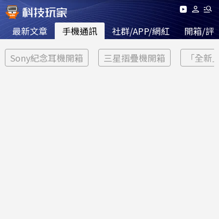
最新文章
手機通訊
社群/APP/網紅
開箱/評
Sony紀念耳機開箱
三星摺疊機開箱
「全新