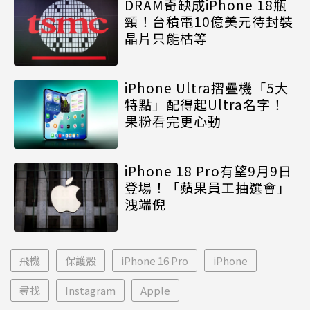
DRAM奇缺成iPhone 18瓶
頸！台積電10億美元待封裝
晶片只能枯等
iPhone Ultra摺疊機「5大
特點」配得起Ultra名字！
果粉看完更心動
iPhone 18 Pro有望9月9日
登場！「蘋果員工抽選會」
洩端倪
飛機
保護殼
iPhone 16 Pro
iPhone
尋找
Instagram
Apple