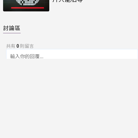
討論區
共有
0
則留言
規範
回覆
還沒有留言，成為第一個發言的人吧！