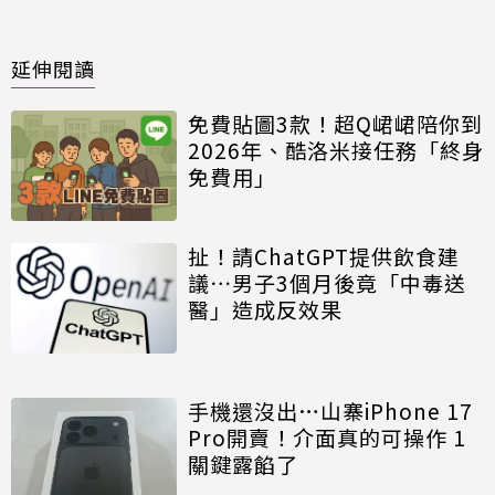
延伸閱讀
免費貼圖3款！超Q峮峮陪你到
2026年、酷洛米接任務「終身
免費用」
扯！請ChatGPT提供飲食建
議⋯男子3個月後竟「中毒送
醫」造成反效果
手機還沒出…山寨iPhone 17
Pro開賣！介面真的可操作 1
關鍵露餡了