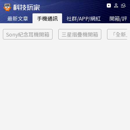
最新文章
手機通訊
社群/APP/網紅
開箱/評
Sony紀念耳機開箱
三星摺疊機開箱
「全新