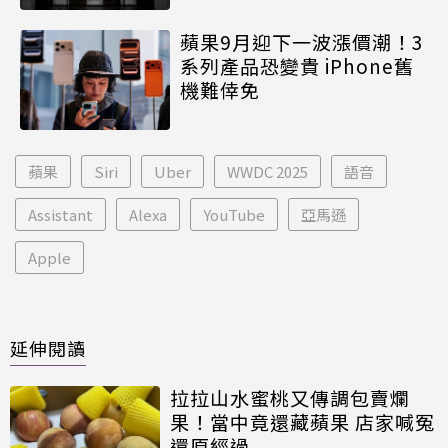
蘋果9月迎下一波漲價潮！3
系列產品恐變貴 iPhone舊
機難倖免
蘋果
Siri
Uber
WWDC 2025
語音
Assistant
Alexa
YouTube
亞馬遜
Apple
延伸閱讀
拉拉山水蜜桃又傳調包賣爛
果！當中竟還藏蘋果 店家喊冤
還原經過