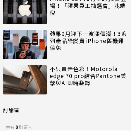
場！「蘋果員工抽選會」洩端
倪
蘋果9月迎下一波漲價潮！3系
列產品恐變貴 iPhone舊機難
倖免
不只賣弄色彩！Motorola
edge 70 pro結合Pantone美
學與AI即時翻譯
討論區
共有
0
則留言