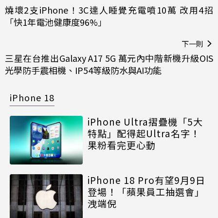
燒壞2支iPhone！3C達人睡覺充電噴10萬 改用4招
「快1年電池健康度96%」
下一則
三星在台推出Galaxy A17 5G 萬元內中階新機升級OIS
光學防手震相機、IP54等級防水與AI功能
iPhone 18
iPhone Ultra摺疊機「5大
特點」配得起Ultra名字！
果粉看完更心動
iPhone 18 Pro有望9月9日
登場！「蘋果員工抽選會」
洩端倪