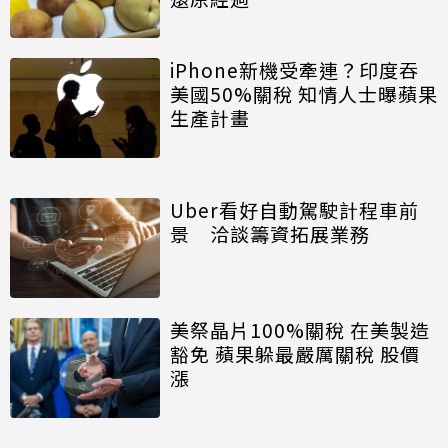
iPhone新機受牽連？印度吞
美國50%關稅 知情人士曝蘋果
生產計畫
Uber看好自動駕駛計程車前
景 洽談籌資拓展業務
美祭晶片100%關稅 在美製造
豁免 蘋果躲最嚴厲關稅 股價
漲