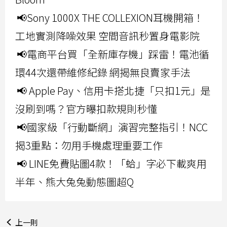
📢Sony 1000X THE COLLEXION耳機開箱！
工地實測降噪效果 空間音訊秒置身電影院
📢電商平台買「全新庫存機」踩雷！電池循
環44次還帶維修紀錄 網揭無良賣家手法
📢 Apple Pay、信用卡搭北捷「只扣1元」是
沒刷到嗎？官方曝扣款規則秒懂
📢國家級「行動斷網」演習完整指引！NCC
揭3重點：勿用手機處理重要工作
📢 LINE免費貼圖4款！「蛤」字必下載爽用
半年、熊大兔兔動態圖超Q
上一則