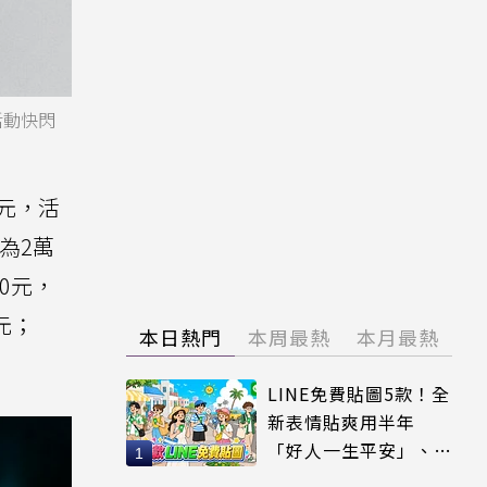
6活動快閃
10元，活
價為2萬
90元，
0元；
本日熱門
本周最熱
本月最熱
LINE免費貼圖5款！全
新表情貼爽用半年
「好人一生平安」、
「好熱」必用