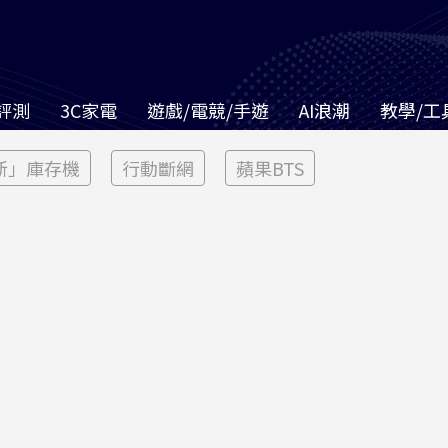
評測
3C家電
遊戲/電競/手遊
AI浪潮
教學/工
新」庫存機
行動斷網
蘋果BTS