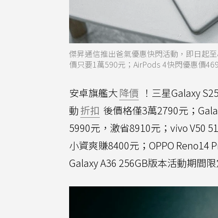
傑昇通信推出爸氣優惠快閃活動，即日起至8月10日，
價只要1萬590元；AirPods 4快閃優惠價
安卓旗艦大
降價
！三星Galaxy S
動
折扣
後價格僅3萬2790元；Gala
5990元，激省8910元；vivo V
小資爽賺8400元；OPPO Reno14
Galaxy A36 256GB版本活動期