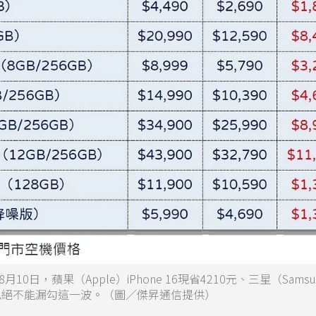
，蘋果（Apple）iPhone 16現省4210元、三星（Samsu
元，體貼爸比絕不能漏勾這一波。（圖／傑昇通信提供）