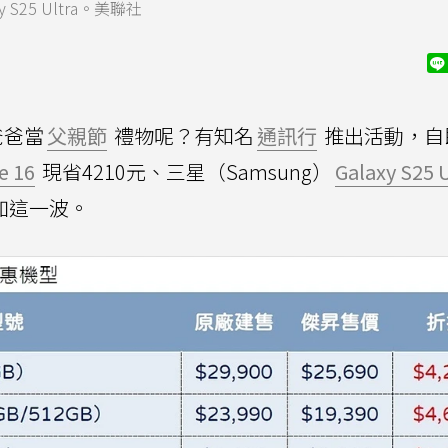
25 Ultra。美聯社
爸爸當
父親節
禮物呢？有知名
通訊行
推出活動，自
e 16
現省4210元、三星（Samsung）
Galaxy S25 U
加這一波。