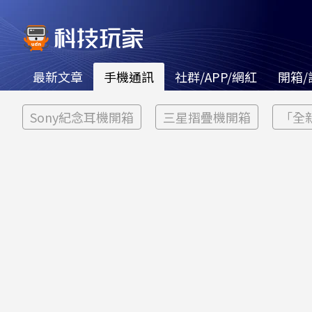
最新文章
手機通訊
社群/APP/網紅
開箱/
Sony紀念耳機開箱
三星摺疊機開箱
「全