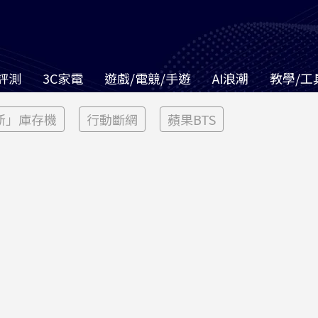
評測
3C家電
遊戲/電競/手遊
AI浪潮
教學/工
新」庫存機
行動斷網
蘋果BTS