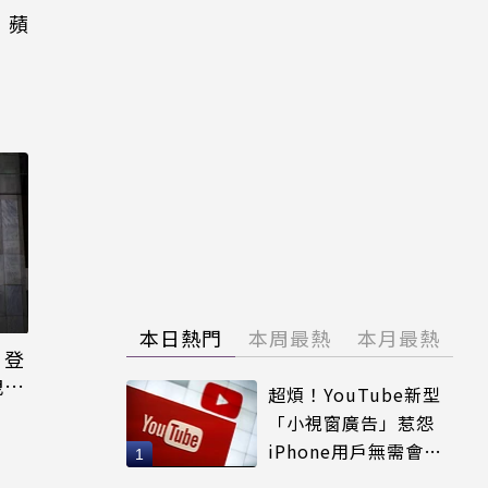
！蘋
本日熱門
本周最熱
本月最熱
日登
洩端
超煩！YouTube新型
「小視窗廣告」惹怨
iPhone用戶無需會員
輕鬆解決