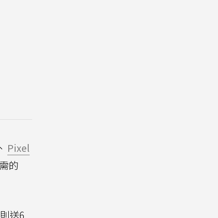
o、
Pixel
需的
9則送6