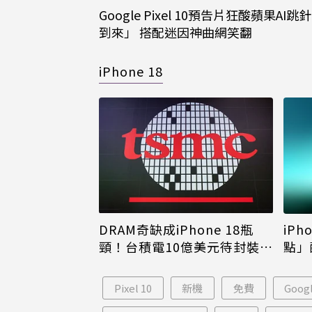
Google Pixel 10預告片狂酸蘋果AI
到來」 搭配迷因神曲網笑翻
iPhone 18
DRAM奇缺成iPhone 18瓶
iPh
頸！台積電10億美元待封裝晶
點」
片只能枯等
看完
Pixel 10
新機
免費
Goog