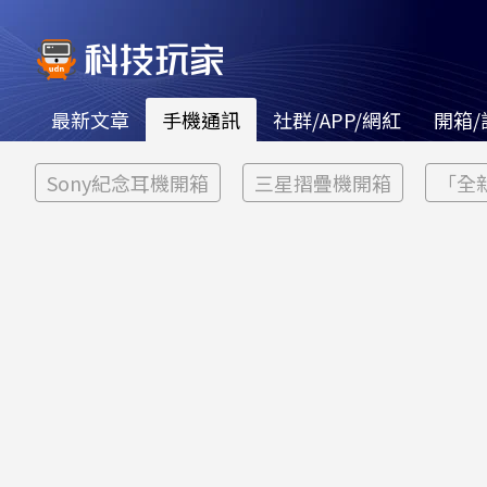
最新文章
手機通訊
社群/APP/網紅
開箱/
Sony紀念耳機開箱
三星摺疊機開箱
「全