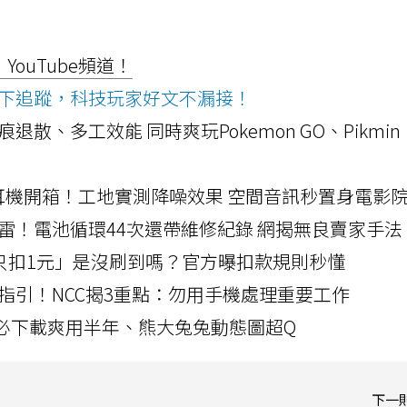
ouTube頻道！
ws按下追蹤，科技玩家好文不漏接！
a開箱！摺痕退散、多工效能 同時爽玩Pokemon GO、Pikmin
LLEXION耳機開箱！工地實測降噪效果 空間音訊秒置身電影
雷！電池循環44次還帶維修紀錄 網揭無良賣家手法
北捷「只扣1元」是沒刷到嗎？官方曝扣款規則秒懂
指引！NCC揭3重點：勿用手機處理重要工作
」字必下載爽用半年、熊大兔兔動態圖超Q
下一