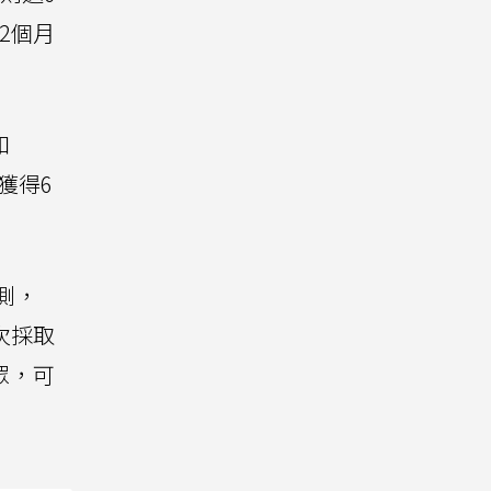
12個月
和
免費獲得6
測，
再次採取
民眾，可