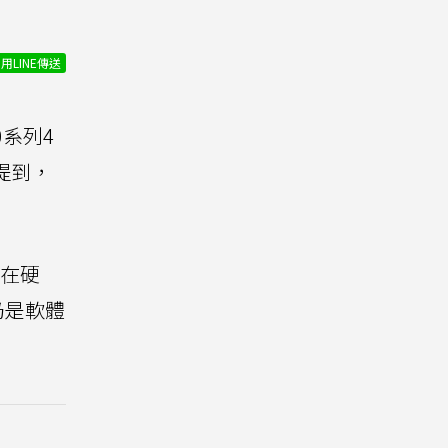
用LINE傳送
0系列4
更提到，
，在硬
仍是軟體