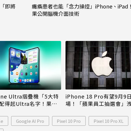
跳針「即將
癱瘓患者也能「念力操控」iPhone、iPad
果公開腦機介面技術
iPhone 18 Pro有望9月9
one Ultra摺疊機「5大特
場！「蘋果員工抽選會」
配得起Ultra名字！果粉
倪
更心動
le
Google AI Pro
Pixel 10 Pro
Pixel 10 Pro XL