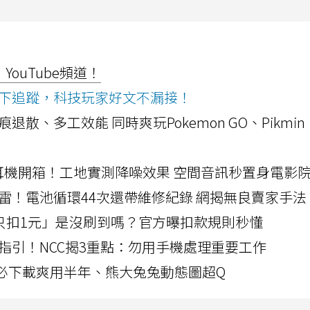
ouTube頻道！
ws按下追蹤，科技玩家好文不漏接！
a開箱！摺痕退散、多工效能 同時爽玩Pokemon GO、Pikmin
LLEXION耳機開箱！工地實測降噪效果 空間音訊秒置身電影
雷！電池循環44次還帶維修紀錄 網揭無良賣家手法
北捷「只扣1元」是沒刷到嗎？官方曝扣款規則秒懂
指引！NCC揭3重點：勿用手機處理重要工作
」字必下載爽用半年、熊大兔兔動態圖超Q