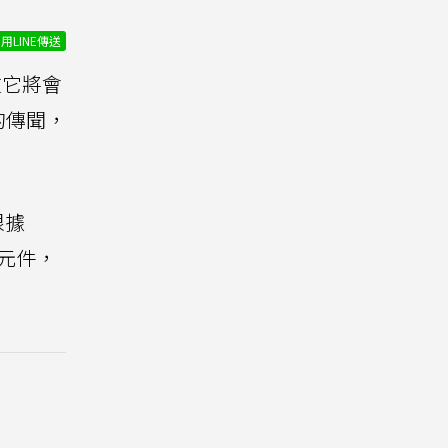
用LINE傳送
注它將會
的傳聞，
根據
光元件，