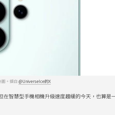
渲染圖。擷自
@UniverseIce的X
但在智慧型手機相機升級速度趨緩的今天，也算是