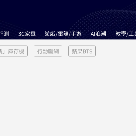
評測
3C家電
遊戲/電競/手遊
AI浪潮
教學/工
新」庫存機
行動斷網
蘋果BTS