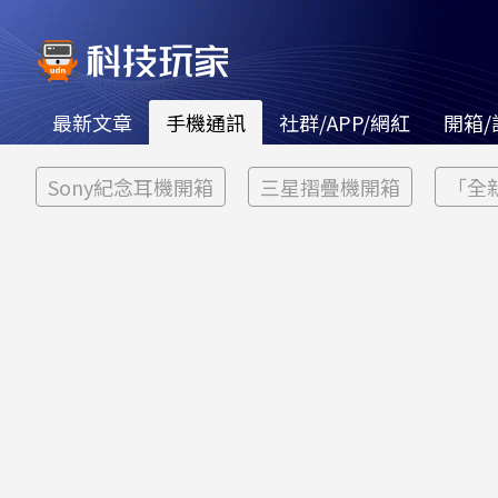
最新文章
手機通訊
社群/APP/網紅
開箱/
Sony紀念耳機開箱
三星摺疊機開箱
「全