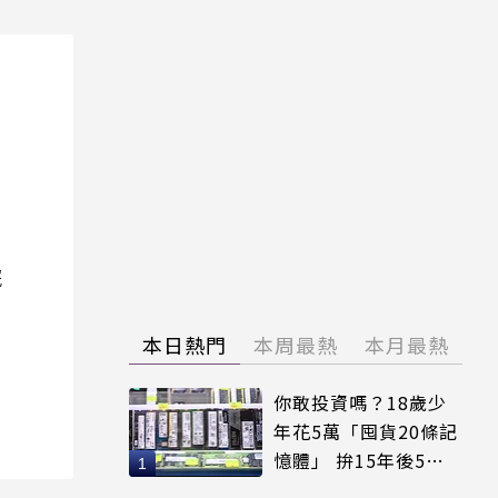
院
本日熱門
本周最熱
本月最熱
你敢投資嗎？18歲少
年花5萬「囤貨20條記
憶體」 拚15年後5倍
賣出