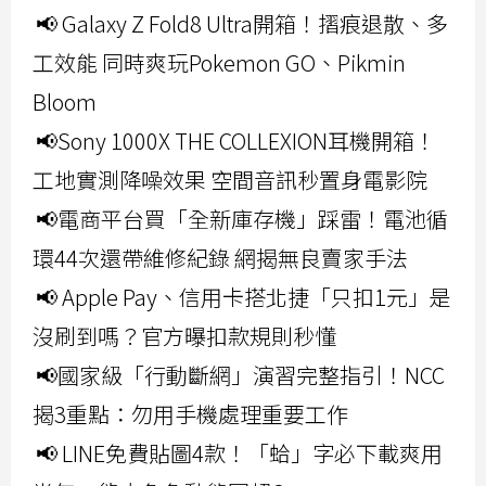
📢 Galaxy Z Fold8 Ultra開箱！摺痕退散、多
工效能 同時爽玩Pokemon GO、Pikmin
Bloom
📢Sony 1000X THE COLLEXION耳機開箱！
工地實測降噪效果 空間音訊秒置身電影院
📢電商平台買「全新庫存機」踩雷！電池循
環44次還帶維修紀錄 網揭無良賣家手法
📢 Apple Pay、信用卡搭北捷「只扣1元」是
沒刷到嗎？官方曝扣款規則秒懂
📢國家級「行動斷網」演習完整指引！NCC
揭3重點：勿用手機處理重要工作
📢 LINE免費貼圖4款！「蛤」字必下載爽用