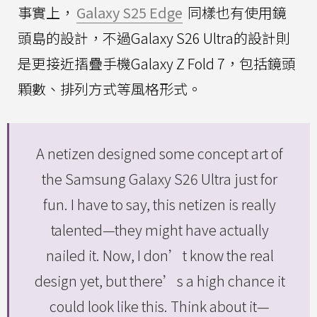
事實上，
Galaxy S25 Edge
同樣也有使用鏡
頭島的設計，不過Galaxy S26 Ultra的設計則
是更接近摺疊手機Galaxy Z Fold 7，包括鏡頭
顆數、排列方式等風格形式。
A netizen designed some concept art of
the Samsung Galaxy S26 Ultra just for
fun. I have to say, this netizen is really
talented—they might have actually
nailed it. Now, I don’t know the real
design yet, but there’s a high chance it
could look like this. Think about it—