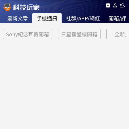
最新文章
手機通訊
社群/APP/網紅
開箱/評
Sony紀念耳機開箱
三星摺疊機開箱
「全新