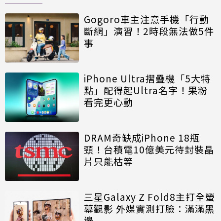
Gogoro車主注意手機「行動
斷網」演習！2時段無法做5件
事
iPhone Ultra摺疊機「5大特
點」配得起Ultra名字！果粉
看完更心動
DRAM奇缺成iPhone 18瓶
頸！台積電10億美元待封裝晶
片只能枯等
三星Galaxy Z Fold8主打全螢
幕觀影 外媒實測打臉：滿滿黑
邊