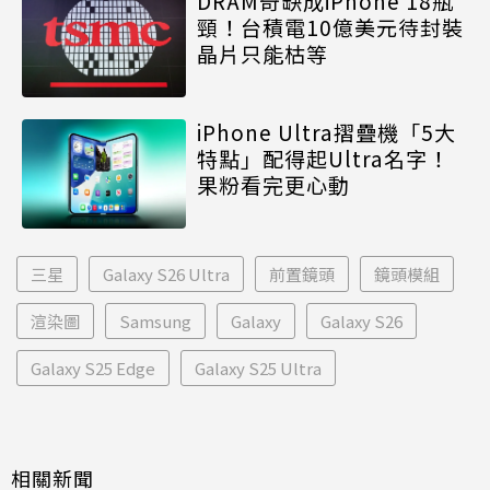
DRAM奇缺成iPhone 18瓶
頸！台積電10億美元待封裝
晶片只能枯等
iPhone Ultra摺疊機「5大
特點」配得起Ultra名字！
果粉看完更心動
三星
Galaxy S26 Ultra
前置鏡頭
鏡頭模組
渲染圖
Samsung
Galaxy
Galaxy S26
Galaxy S25 Edge
Galaxy S25 Ultra
相關新聞