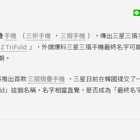
疊
手機
（
三折手機
，
三摺手機
），傳出三星三摺
 Z TriFold
」，外媒爆料三星三摺手機最終名字可
期。
將推出首款
三摺摺疊手機
，三星日前在韓國提交了
TriFold」這個名稱，名字相當直覺，是否成為「最終名