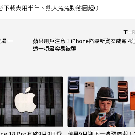
」字必下載爽用半年、熊大兔兔動態圖超Q
下一
場 一
蘋果用戶注意！iPhone陷最新資安威脅 4
這一項最容易被騙
one 18 Pro有望9月9日登
蘋果9月迎下一波漲價潮！