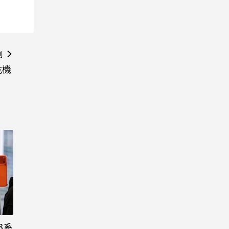
則
危機
3系