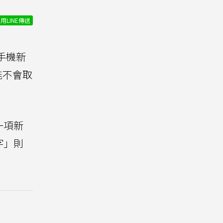
用LINE傳送
手機新
能不會取
一項新
字」則