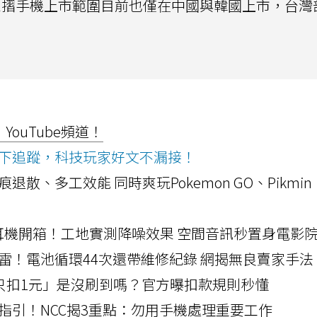
而三星三摺手機上市範圍目前也僅在中國與韓國上市，台
ouTube頻道！
ws按下追蹤，科技玩家好文不漏接！
a開箱！摺痕退散、多工效能 同時爽玩Pokemon GO、Pikmin
LLEXION耳機開箱！工地實測降噪效果 空間音訊秒置身電影
雷！電池循環44次還帶維修紀錄 網揭無良賣家手法
北捷「只扣1元」是沒刷到嗎？官方曝扣款規則秒懂
指引！NCC揭3重點：勿用手機處理重要工作