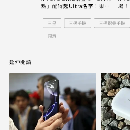
場！
點」配得起Ultra名字！果粉
倪
看完更心動
三星
三摺手機
三摺摺疊手機
開賣
延伸閱讀