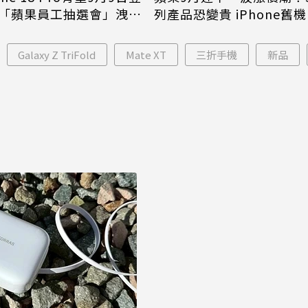
「蘋果員工抽選會」洩端
列產品恐變貴 iPhone舊
倖免
Galaxy Z TriFold
Mate XT
三折手機
新品