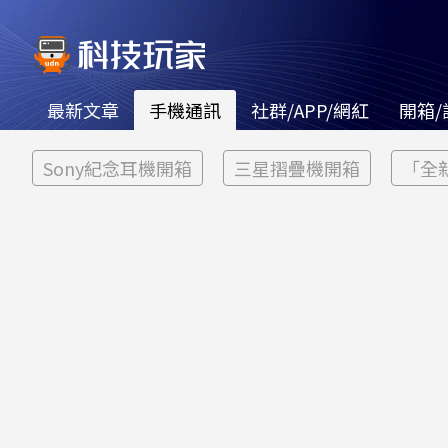
最新文章
手機通訊
社群/APP/網紅
開箱/
Sony紀念耳機開箱
三星摺疊機開箱
「全