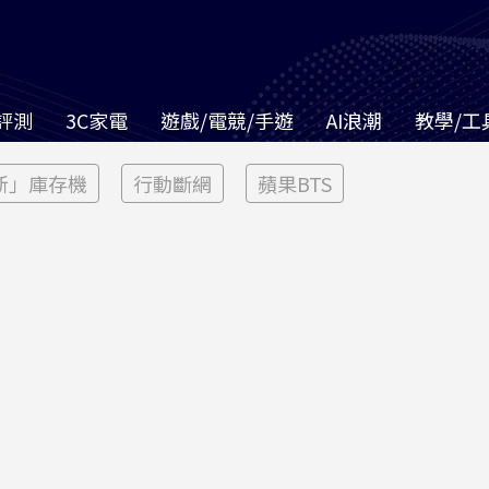
評測
3C家電
遊戲/電競/手遊
AI浪潮
教學/工
新」庫存機
行動斷網
蘋果BTS