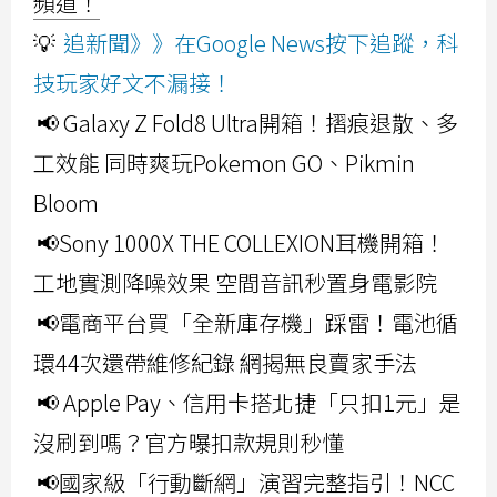
頻道！
💡
追新聞》》在Google News按下追蹤，科
技玩家好文不漏接！
📢 Galaxy Z Fold8 Ultra開箱！摺痕退散、多
工效能 同時爽玩Pokemon GO、Pikmin
Bloom
📢Sony 1000X THE COLLEXION耳機開箱！
工地實測降噪效果 空間音訊秒置身電影院
📢電商平台買「全新庫存機」踩雷！電池循
環44次還帶維修紀錄 網揭無良賣家手法
📢 Apple Pay、信用卡搭北捷「只扣1元」是
沒刷到嗎？官方曝扣款規則秒懂
📢國家級「行動斷網」演習完整指引！NCC