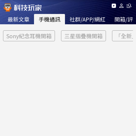
最新文章
手機通訊
社群/APP/網紅
開箱/評
Sony紀念耳機開箱
三星摺疊機開箱
「全新