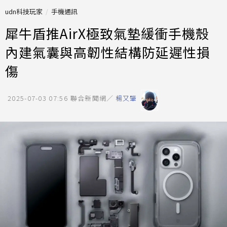
udn科技玩家
手機通訊
犀牛盾推AirX極致氣墊緩衝手機殼
內建氣囊與高韌性結構防延遲性損
傷
2025-07-03 07:56
聯合新聞網／
楊又肇