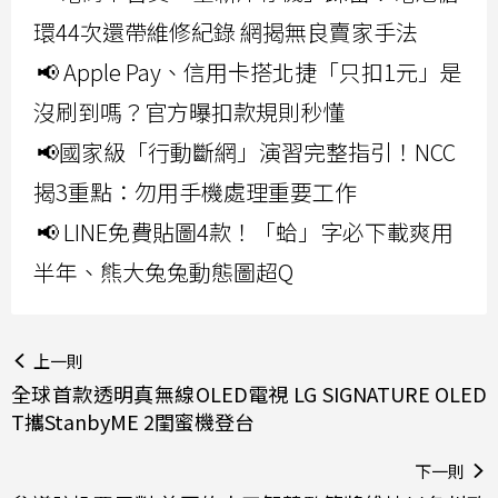
環44次還帶維修紀錄 網揭無良賣家手法
📢 Apple Pay、信用卡搭北捷「只扣1元」是
沒刷到嗎？官方曝扣款規則秒懂
📢國家級「行動斷網」演習完整指引！NCC
揭3重點：勿用手機處理重要工作
📢 LINE免費貼圖4款！「蛤」字必下載爽用
半年、熊大兔兔動態圖超Q
上一則
全球首款透明真無線OLED電視 LG SIGNATURE OLED
T攜StanbyME 2閨蜜機登台
下一則