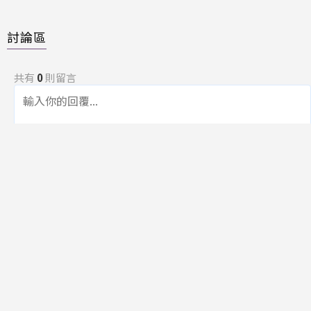
討論區
共有
0
則留言
規範
回覆
還沒有留言，成為第一個發言的人吧！