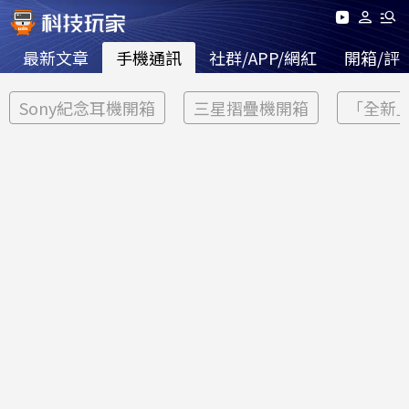
最新文章
手機通訊
社群/APP/網紅
開箱/評
Sony紀念耳機開箱
三星摺疊機開箱
「全新