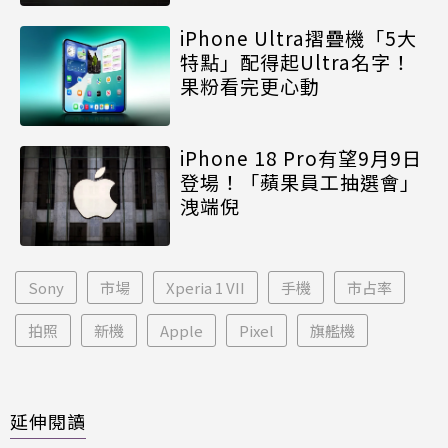
iPhone Ultra摺疊機「5大
特點」配得起Ultra名字！
果粉看完更心動
iPhone 18 Pro有望9月9日
登場！「蘋果員工抽選會」
洩端倪
Sony
市場
Xperia 1 VII
手機
市占率
拍照
新機
Apple
Pixel
旗艦機
延伸閱讀