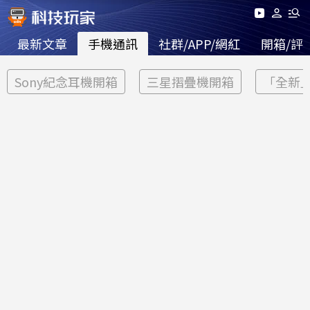
最新文章
手機通訊
社群/APP/網紅
開箱/評
Sony紀念耳機開箱
三星摺疊機開箱
「全新