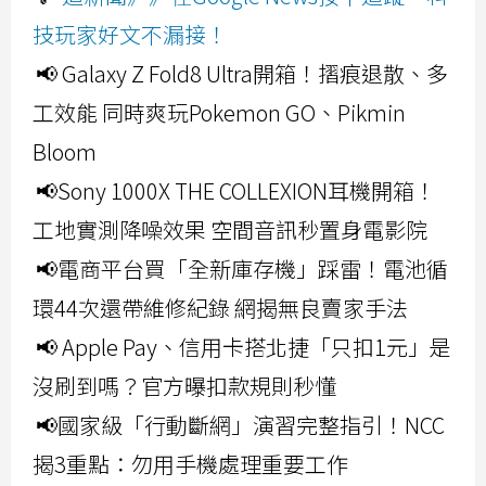
技玩家好文不漏接！
📢 Galaxy Z Fold8 Ultra開箱！摺痕退散、多
工效能 同時爽玩Pokemon GO、Pikmin
Bloom
📢Sony 1000X THE COLLEXION耳機開箱！
工地實測降噪效果 空間音訊秒置身電影院
📢電商平台買「全新庫存機」踩雷！電池循
環44次還帶維修紀錄 網揭無良賣家手法
📢 Apple Pay、信用卡搭北捷「只扣1元」是
沒刷到嗎？官方曝扣款規則秒懂
📢國家級「行動斷網」演習完整指引！NCC
揭3重點：勿用手機處理重要工作