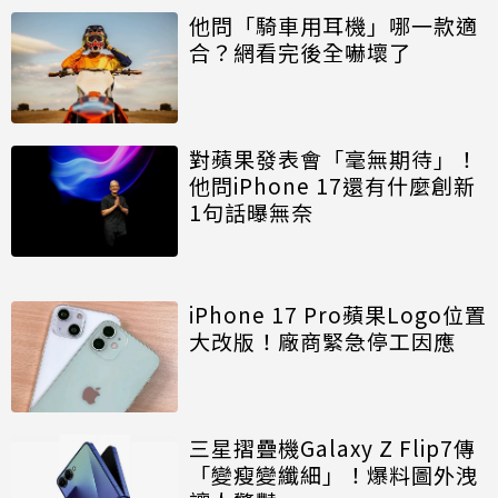
他問「騎車用耳機」哪一款適
合？網看完後全嚇壞了
對蘋果發表會「毫無期待」！
他問iPhone 17還有什麼創新
1句話曝無奈
iPhone 17 Pro蘋果Logo位置
大改版！廠商緊急停工因應
三星摺疊機Galaxy Z Flip7傳
「變瘦變纖細」！爆料圖外洩