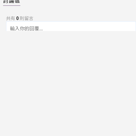
討論區
共有
0
則留言
規範
回覆
還沒有留言，成為第一個發言的人吧！