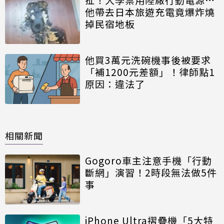
他帶去日本旅遊充電竟爆炸燒
掉民宿地板
他買3萬元洗碗機事後被要求
「補1200元差額」！律師點1
原因：違法了
相關新聞
Gogoro車主注意手機「行動
斷網」演習！2時段無法做5件
事
iPhone Ultra摺疊機「5大特