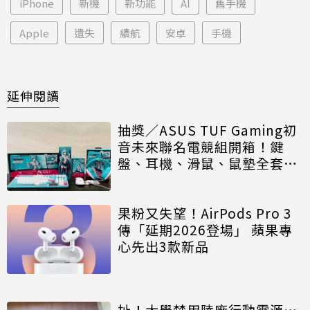
iPhone
新機
新功能
AI
舊手機
Apple
遺失
續航
安卓
手機
延伸閱讀
抽獎／ASUS TUF Gaming初
音未來聯名電競組開箱！鍵
盤、耳機、滑鼠、鼠墊全套香
翻
果粉又失望！AirPods Pro 3
傳「延期2026登場」 蘋果專
心先出3款新品
扯！大學禁用陸廠行動電源…