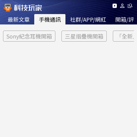
最新文章
手機通訊
社群/APP/網紅
開箱/評
Sony紀念耳機開箱
三星摺疊機開箱
「全新