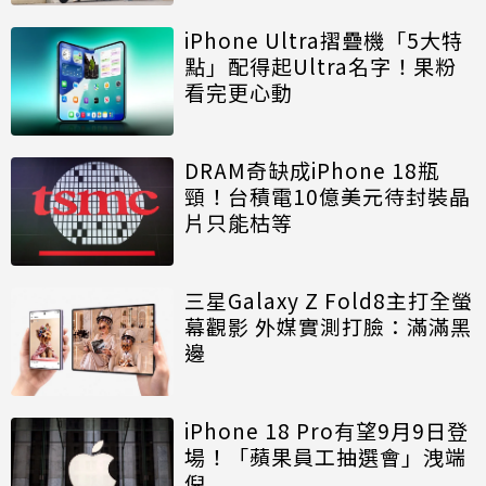
iPhone Ultra摺疊機「5大特
點」配得起Ultra名字！果粉
看完更心動
DRAM奇缺成iPhone 18瓶
頸！台積電10億美元待封裝晶
片只能枯等
三星Galaxy Z Fold8主打全螢
幕觀影 外媒實測打臉：滿滿黑
邊
iPhone 18 Pro有望9月9日登
場！「蘋果員工抽選會」洩端
倪