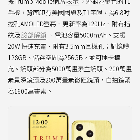
據Trump Mobile網站
表示
，外觀為金色的T1
手機，背面印有美國國旗及T1字眼，為6.8吋
挖孔AMOLED螢幕、更新率為120Hz、附有指
紋及
臉部解鎖
、電池容量5000mAh、支援
20W 快速充電、附有3.5mm耳機孔；記憶體
128GB、儲存空間為256GB，並可插卡擴
充。鏡頭部分為5000萬畫素主鏡頭、200萬畫
素景深鏡頭及200萬畫素微距鏡頭，自拍鏡頭
為1600萬畫素。