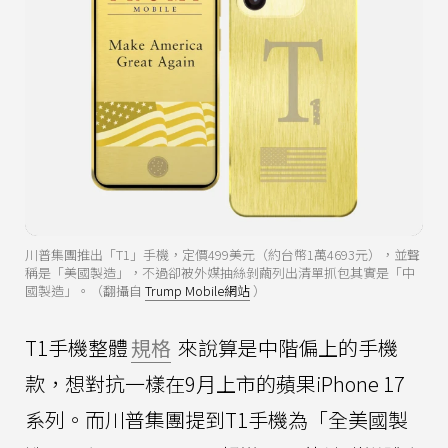
川普集團推出「T1」手機，定價499美元（約台幣1萬4693元），並聲
稱是「美國製造」，不過卻被外媒抽絲剝繭列出清單抓包其實是「中
國製造」。（翻攝自
Trump Mobile網站
）
T1手機整體
規格
來說算是中階偏上的手機
款，想對抗一樣在9月上市的蘋果iPhone 17
系列。而川普集團提到T1手機為「全美國製