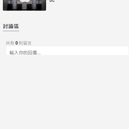
討論區
共有
0
則留言
規範
回覆
還沒有留言，成為第一個發言的人吧！