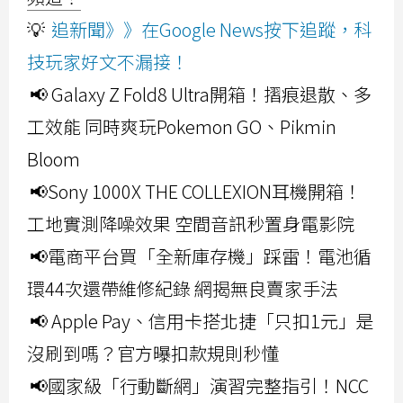
💡
追新聞》》在Google News按下追蹤，科
技玩家好文不漏接！
📢 Galaxy Z Fold8 Ultra開箱！摺痕退散、多
工效能 同時爽玩Pokemon GO、Pikmin
Bloom
📢Sony 1000X THE COLLEXION耳機開箱！
工地實測降噪效果 空間音訊秒置身電影院
📢電商平台買「全新庫存機」踩雷！電池循
環44次還帶維修紀錄 網揭無良賣家手法
📢 Apple Pay、信用卡搭北捷「只扣1元」是
沒刷到嗎？官方曝扣款規則秒懂
📢國家級「行動斷網」演習完整指引！NCC