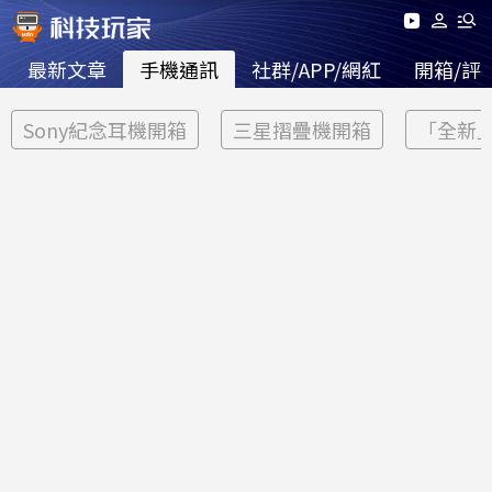
最新文章
手機通訊
社群/APP/網紅
開箱/評
Sony紀念耳機開箱
三星摺疊機開箱
「全新