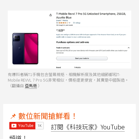
有爆料者稱T1手機包含螢幕規格、相機解析度及其他細節都和T-
Mobile REVVL 7 Pro 5G非常相似，價格還更便宜，其實是中國製造。
（翻攝自
亞馬遜
）
📌 數位新聞搶鮮看！
訂閱《科技玩家》YouTube
頻道！