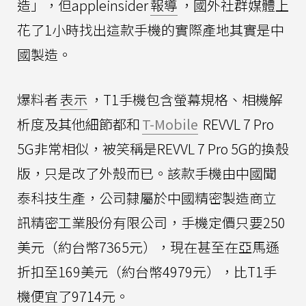
造」，但appleinsider
報導
，國外社群媒體上
花了1小時找出這款手機的實際產地其實是中
國製造。
爆料者
表示
，T1手機包含螢幕規格、相機解
析度及其他細節都和
T-Mobile
REVVL 7 Pro
5G非常相似，被笑稱是REVVL 7 Pro 5G的換殼
版，只是改了外殼而已。該款手機由中國聞
泰科技生產，公司隸屬於中國精密製造商立
訊精密工業股份有限公司，手機定價只要250
美元（約台幣7365元），現在甚至在亞馬遜
折扣至169美元（約台幣4979元），比T1手
機便宜了9714元。