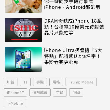
你一鍵同步手機行事曆
iPhone、Android都能用
DRAM奇缺成iPhone 18瓶
頸！台積電10億美元待封裝
晶片只能枯等
iPhone Ultra摺疊機「5大
特點」配得起Ultra名字！
果粉看完更心動
川普
T1
手機
規格
Trump Mobile
iPhone 17
臉部解鎖
定價
中國
T-Mobile