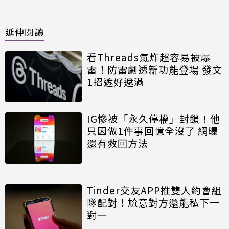
延伸閱讀
看Threads氣炸超容易被爆
雷！防雷劇透新功能登場 發文
1招遮好遮滿
IG慘被「永久停權」封鎖！他
只因做1件事回憶全沒了 網曝
還有救回方法
Tinder交友APP推雙人約會組
隊配對！尬意對方還能私下一
對一