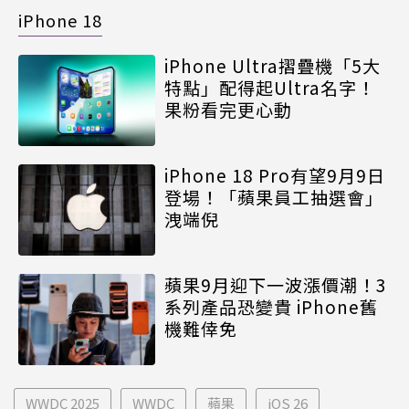
iPhone 18
iPhone Ultra摺疊機「5大
特點」配得起Ultra名字！
果粉看完更心動
iPhone 18 Pro有望9月9日
登場！「蘋果員工抽選會」
洩端倪
蘋果9月迎下一波漲價潮！3
系列產品恐變貴 iPhone舊
機難倖免
WWDC 2025
WWDC
蘋果
iOS 26