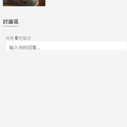
討論區
共有
0
則留言
規範
回覆
還沒有留言，成為第一個發言的人吧！