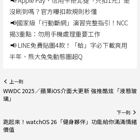
📢 Apple Pay、信用卡搭北捷「只扣1元」是
沒刷到嗎？官方曝扣款規則秒懂
📢國家級「行動斷網」演習完整指引！NCC
揭3重點：勿用手機處理重要工作
📢 LINE免費貼圖4款！「蛤」字必下載爽用
半年、熊大兔兔動態圖超Q
上一則
WWDC 2025／蘋果iOS介面大更新 強推酷炫「液態玻
璃」
下一則
跑起來！watchOS 26「健身夥伴」功能給你滿滿情緒
價值