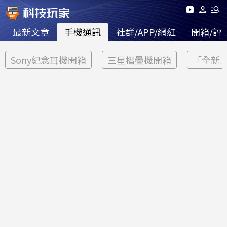
最新文章
手機通訊
社群/APP/網紅
開箱/評
Sony紀念耳機開箱
三星摺疊機開箱
「全新