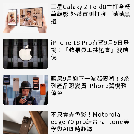
三星Galaxy Z Fold8主打全螢
幕觀影 外媒實測打臉：滿滿黑
邊
iPhone 18 Pro有望9月9日登
場！「蘋果員工抽選會」洩端
倪
蘋果9月迎下一波漲價潮！3系
列產品恐變貴 iPhone舊機難
倖免
不只賣弄色彩！Motorola
edge 70 pro結合Pantone美
學與AI即時翻譯