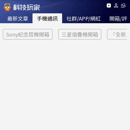
最新文章
手機通訊
社群/APP/網紅
開箱/評
Sony紀念耳機開箱
三星摺疊機開箱
「全新