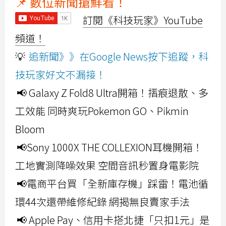
📌 數位新聞搶鮮看！
訂閱《科技玩家》YouTube
頻道！
💡
追新聞》》在Google News按下追蹤，科
技玩家好文不漏接！
📢 Galaxy Z Fold8 Ultra開箱！摺痕退散、多
工效能 同時爽玩Pokemon GO、Pikmin
Bloom
📢Sony 1000X THE COLLEXION耳機開箱！
工地實測降噪效果 空間音訊秒置身電影院
📢電商平台買「全新庫存機」踩雷！電池循
環44次還帶維修紀錄 網揭無良賣家手法
📢 Apple Pay、信用卡搭北捷「只扣1元」是