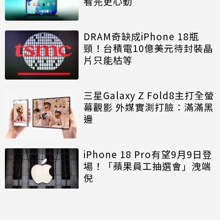
看完更心動
DRAM奇缺成iPhone 18瓶
頸！台積電10億美元待封裝晶
片只能枯等
三星Galaxy Z Fold8主打全螢
幕觀影 外媒實測打臉：滿滿黑
邊
iPhone 18 Pro有望9月9日登
場！「蘋果員工抽選會」洩端
倪