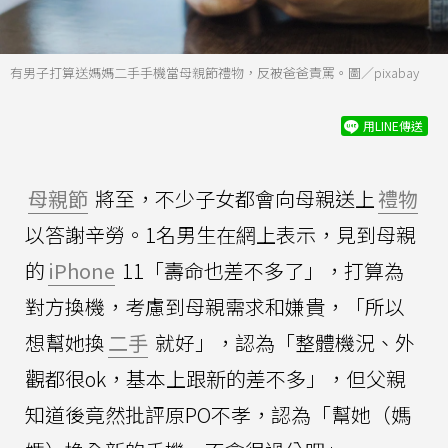
有男子打算送媽媽二手手機當母親節禮物，反被爸爸責罵。圖／pixabay
用LINE傳送
母親節
將至，不少子女都會向母親送上
禮物
以答謝辛勞。1名男生在網上表示，見到母親
的
iPhone
11「壽命也差不多了」，打算為
對方換機，考慮到母親需求和嫌貴，「所以
想幫她換
二手
就好」，認為「整體機況、外
觀都很ok，基本上跟新的差不多」，但父親
知道後竟然批評原PO不孝，認為「幫她（媽