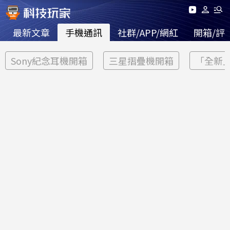
最新文章
手機通訊
社群/APP/網紅
開箱/評
Sony紀念耳機開箱
三星摺疊機開箱
「全新