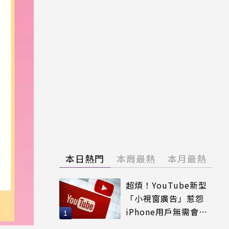
本日熱門
本周最熱
本月最熱
超煩！YouTube新型
「小視窗廣告」惹怨
iPhone用戶無需會員
輕鬆解決