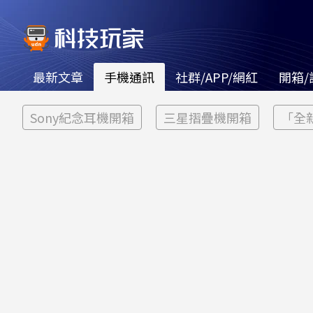
最新文章
手機通訊
社群/APP/網紅
開箱/
Sony紀念耳機開箱
三星摺疊機開箱
「全