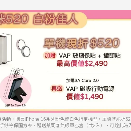
惠活動，購買iPhone 16系列粉色或白色指定機型，單機就能折5
手錶等保固方案，贈送蔡司蒸氣眼罩乙盒（共8入），可趁此時