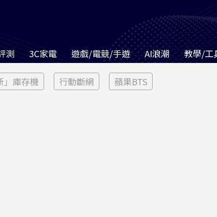
評測
3C家電
遊戲/電競/手遊
AI浪潮
教學/工
新」庫存機
行動斷網
蘋果BTS