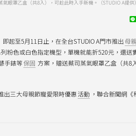
眼罩乙盒（共8入），可趁此時入手新機。（STUDIO A提供
！即起至5月11日止，在全台STUDIO A門市推出
母
16系列粉色或白色指定機型，單機就能折520元，還送
慧手錶等
保固
方案，贈送蔡司蒸氣眼罩乙盒（共8
1日推出三大母親節寵愛限時優惠
活動
，聯合新聞網《