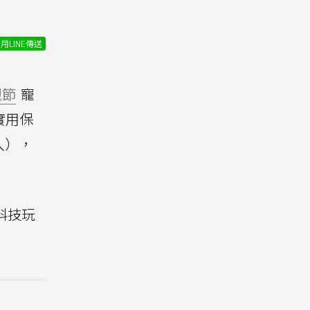
）
用LINE傳送
親節
寵
實用保
入），
科技玩