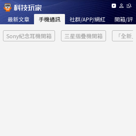
最新文章
手機通訊
社群/APP/網紅
開箱/評
Sony紀念耳機開箱
三星摺疊機開箱
「全新