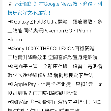
💡
追新聞》》在Google News按下追蹤，科
技玩家好文不漏接！
📢 Galaxy Z Fold8 Ultra開箱！摺痕退散、多
工效能 同時爽玩Pokemon GO、Pikmin
Bloom
📢Sony 1000X THE COLLEXION耳機開箱！
工地實測降噪效果 空間音訊秒置身電影院
📢電商平台買「全新庫存機」踩雷！電池循
環44次還帶維修紀錄 網揭無良賣家手法
📢 Apple Pay、信用卡搭北捷「只扣1元」是
沒刷到嗎？官方曝扣款規則秒懂
📢國家級「行動斷網」演習完整指引！NCC
揭3重點：勿用手機處理重要工作