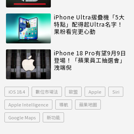
iPhone Ultra摺疊機「5大
特點」配得起Ultra名字！
果粉看完更心動
iPhone 18 Pro有望9月9日
登場！「蘋果員工抽選會」
洩端倪
iOS 18.4
數位市場法
歐盟
Apple
Siri
Apple Intelligence
導航
蘋果地圖
Google Maps
新功能