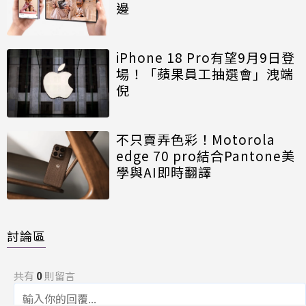
邊
iPhone 18 Pro有望9月9日登
場！「蘋果員工抽選會」洩端
倪
不只賣弄色彩！Motorola
edge 70 pro結合Pantone美
學與AI即時翻譯
討論區
共有
0
則留言