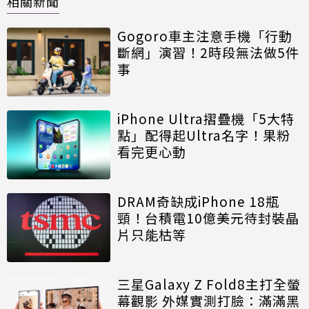
相關新聞
Gogoro車主注意手機「行動
斷網」演習！2時段無法做5件
事
iPhone Ultra摺疊機「5大特
點」配得起Ultra名字！果粉
看完更心動
DRAM奇缺成iPhone 18瓶
頸！台積電10億美元待封裝晶
片只能枯等
三星Galaxy Z Fold8主打全螢
幕觀影 外媒實測打臉：滿滿黑