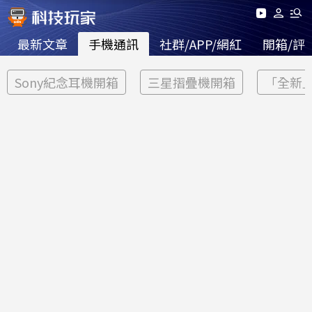
最新文章
手機通訊
社群/APP/網紅
開箱/評
Sony紀念耳機開箱
三星摺疊機開箱
「全新