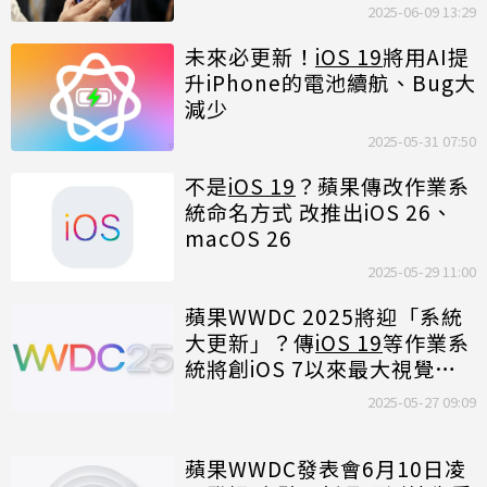
2025-06-09 13:29
未來必更新！
iOS 19
將用AI提
升iPhone的電池續航、Bug大
減少
2025-05-31 07:50
不是
iOS 19
？蘋果傳改作業系
統命名方式 改推出iOS 26、
macOS 26
2025-05-29 11:00
蘋果WWDC 2025將迎「系統
大更新」？傳
iOS 19
等作業系
統將創iOS 7以來最大視覺變
化
2025-05-27 09:09
蘋果WWDC發表會6月10日凌