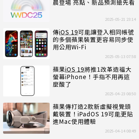
晨登場 亮點、新品預測搶先看
2025-05-21 23:14
傳
iOS 19
可能讓登入相同帳號
的多個蘋果裝置更容易同步使
用公用Wi-Fi
2025-05-13 07:58
蘋果
iOS 19
將推1改革造福大
螢幕iPhone！手指不用再這
麼酸了
2025-04-23 08:50
蘋果傳打造2款新虛擬視覺頭
戴裝置！iPadOS 19可能更貼
進Mac使用體驗
2025-04-14 08:49