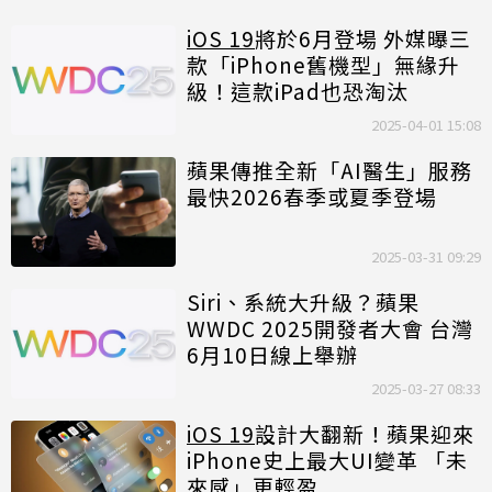
iOS 19
將於6月登場 外媒曝三
款「iPhone舊機型」無緣升
級！這款iPad也恐淘汰
2025-04-01 15:08
蘋果傳推全新「AI醫生」服務
最快2026春季或夏季登場
2025-03-31 09:29
Siri、系統大升級？蘋果
WWDC 2025開發者大會 台灣
6月10日線上舉辦
2025-03-27 08:33
iOS 19
設計大翻新！蘋果迎來
iPhone史上最大UI變革 「未
來感」更輕盈