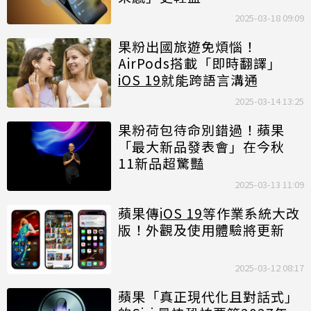
2025-03-18 09:09
果粉出國旅遊免煩惱！
AirPods搭載「即時翻譯」
iOS 19
就能跨語言溝通
2025-03-14 13:25
果粉荷包待命別錯過！蘋果
「最大新品發表會」在今秋
11新品超驚豔
2025-03-13 11:09
蘋果傳
iOS 19
等作業系統大改
版！外觀及使用體驗將更新
2025-03-12 08:17
蘋果「真正現代化且對話式」