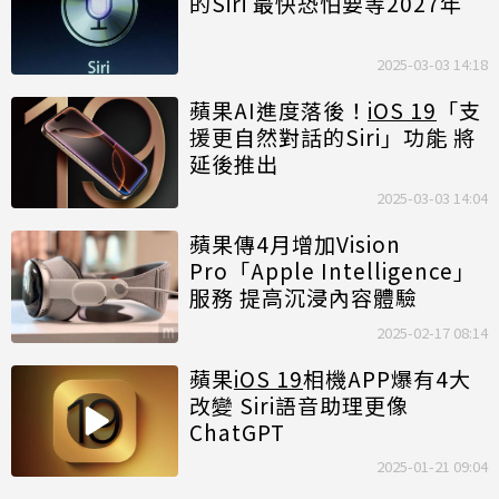
的Siri 最快恐怕要等2027年
2025-03-03 14:18
蘋果AI進度落後！
iOS 19
「支
援更自然對話的Siri」功能 將
延後推出
2025-03-03 14:04
蘋果傳4月增加Vision
Pro「Apple Intelligence」
服務 提高沉浸內容體驗
2025-02-17 08:14
蘋果
iOS 19
相機APP爆有4大
改變 Siri語音助理更像
ChatGPT
2025-01-21 09:04