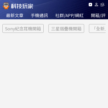
最新文章
手機通訊
社群/APP/網紅
開箱/評
Sony紀念耳機開箱
三星摺疊機開箱
「全新