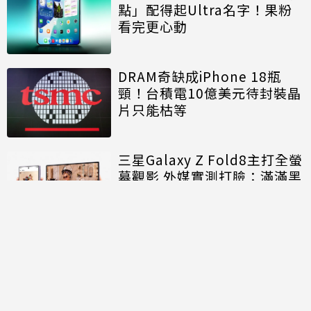
點」配得起Ultra名字！果粉
看完更心動
DRAM奇缺成iPhone 18瓶
頸！台積電10億美元待封裝晶
片只能枯等
三星Galaxy Z Fold8主打全螢
幕觀影 外媒實測打臉：滿滿黑
邊
討論區
共有
0
則留言