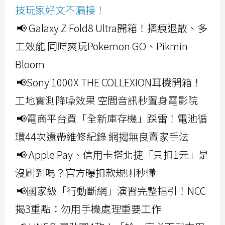
技玩家好文不漏接！
📢 Galaxy Z Fold8 Ultra開箱！摺痕退散、多
工效能 同時爽玩Pokemon GO、Pikmin
Bloom
📢Sony 1000X THE COLLEXION耳機開箱！
工地實測降噪效果 空間音訊秒置身電影院
📢電商平台買「全新庫存機」踩雷！電池循
環44次還帶維修紀錄 網揭無良賣家手法
📢 Apple Pay、信用卡搭北捷「只扣1元」是
沒刷到嗎？官方曝扣款規則秒懂
📢國家級「行動斷網」演習完整指引！NCC
揭3重點：勿用手機處理重要工作