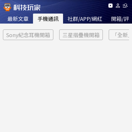
最新文章
手機通訊
社群/APP/網紅
開箱/評
Sony紀念耳機開箱
三星摺疊機開箱
「全新