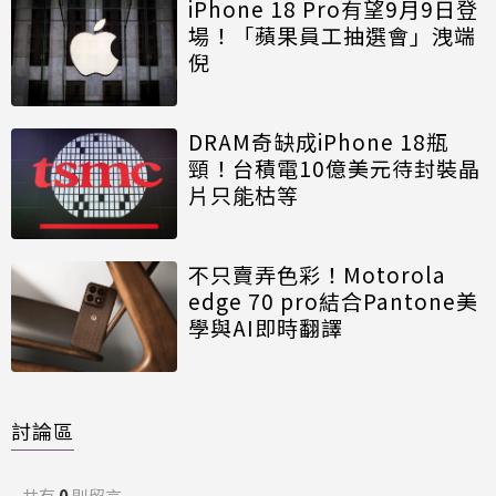
iPhone 18 Pro有望9月9日登
場！「蘋果員工抽選會」洩端
倪
DRAM奇缺成iPhone 18瓶
頸！台積電10億美元待封裝晶
片只能枯等
不只賣弄色彩！Motorola
edge 70 pro結合Pantone美
學與AI即時翻譯
討論區
共有
0
則留言