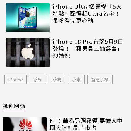
iPhone Ultra摺疊機「5大
特點」配得起Ultra名字！
果粉看完更心動
iPhone 18 Pro有望9月9日
登場！「蘋果員工抽選會」
洩端倪
iPhone
蘋果
華為
小米
智慧手機
延伸閱讀
FT：華為另闢蹊徑 要擴大中
國大陸AI晶片市占