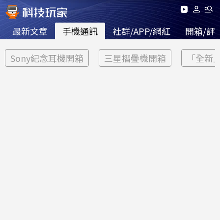
最新文章
手機通訊
社群/APP/網紅
開箱/評
Sony紀念耳機開箱
三星摺疊機開箱
「全新