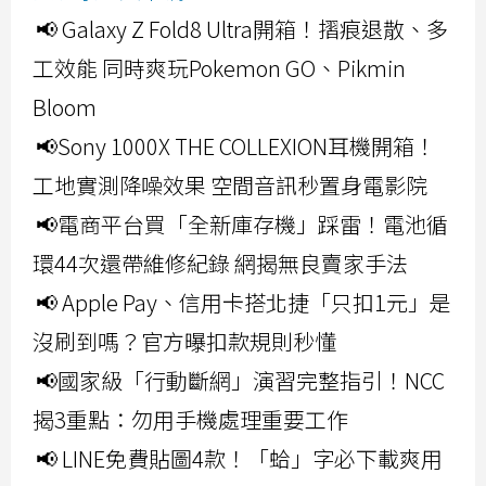
📢 Galaxy Z Fold8 Ultra開箱！摺痕退散、多
工效能 同時爽玩Pokemon GO、Pikmin
Bloom
📢Sony 1000X THE COLLEXION耳機開箱！
工地實測降噪效果 空間音訊秒置身電影院
📢電商平台買「全新庫存機」踩雷！電池循
環44次還帶維修紀錄 網揭無良賣家手法
📢 Apple Pay、信用卡搭北捷「只扣1元」是
沒刷到嗎？官方曝扣款規則秒懂
📢國家級「行動斷網」演習完整指引！NCC
揭3重點：勿用手機處理重要工作
📢 LINE免費貼圖4款！「蛤」字必下載爽用