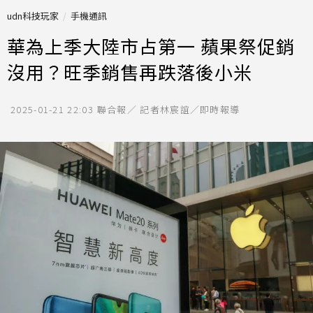
udn科技玩家
手機通訊
華為上季大陸市占第一 蘋果祭促銷
沒用？旺季銷售再跌落後小米
2025-01-21 22:03
聯合報／ 記者林宸誼／即時報導