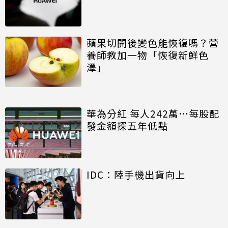
蘋果切開後變色能恢復嗎？營
養師教加一物「恢復新鮮色
澤」
華為分紅 每人242萬…每股配
發金額探五年低點
IDC：陸手機出貨向上