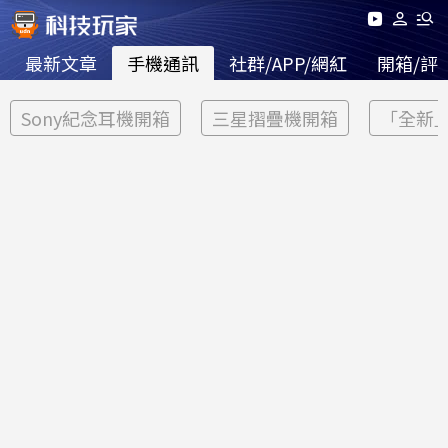
最新文章
手機通訊
社群/APP/網紅
開箱/評
Sony紀念耳機開箱
三星摺疊機開箱
「全新