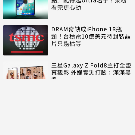
看完更心動
DRAM奇缺成iPhone 18瓶
頸！台積電10億美元待封裝晶
片只能枯等
三星Galaxy Z Fold8主打全螢
幕觀影 外媒實測打臉：滿滿黑
邊
討論區
共有
0
則留言