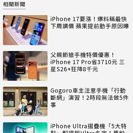
相關新聞
iPhone 17要漲！爆料稱最快
下周調價 蘋果提前動手原因曝
父親節搶手機特價優惠！
iPhone 17 Pro省3710元 三
星S26+狂降8千元
Gogoro車主注意手機「行動
斷網」演習！2時段無法做5件
事
iPhone Ultra摺疊機「5大特
點」配得起Ultra名字！果粉