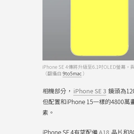
iPhone SE 4傳將升級至6.1吋OLED螢幕，與
（翻攝自
9to5mac
）
相機部分，
iPhone SE 3
鏡頭為12
但配置和iPhone 15一樣的48
素。
iPhone SE 4有望配備
A18
晶片和8