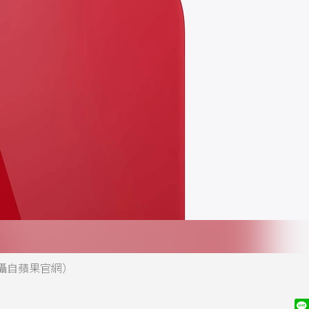
。（翻攝自蘋果官網）