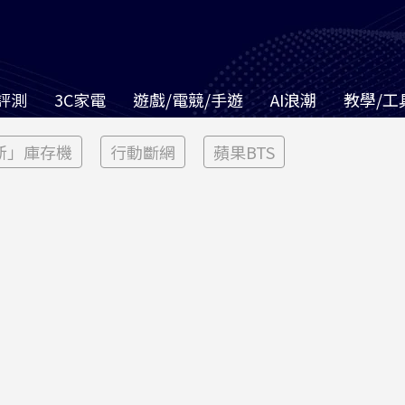
評測
3C家電
遊戲/電競/手遊
AI浪潮
教學/工
新」庫存機
行動斷網
蘋果BTS