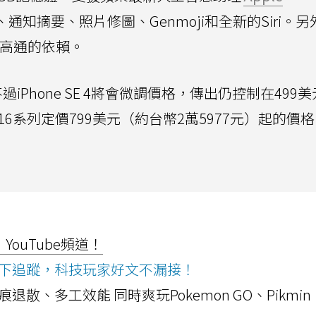
知摘要、照片修圖、Genmoji和全新的Siri。另
對高通的依賴。
不過iPhone SE 4將會微調價格，傳出仍控制在499
e 16系列定價799美元（約台幣2萬5977元）起的價
ouTube頻道！
ws按下追蹤，科技玩家好文不漏接！
a開箱！摺痕退散、多工效能 同時爽玩Pokemon GO、Pikmin