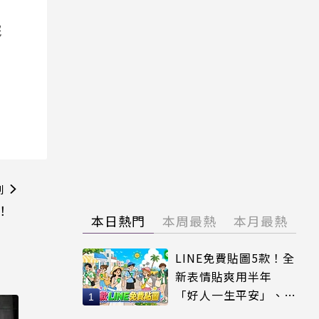
院
則
！
本日熱門
本周最熱
本月最熱
LINE免費貼圖5款！全
新表情貼爽用半年
「好人一生平安」、
「好熱」必用