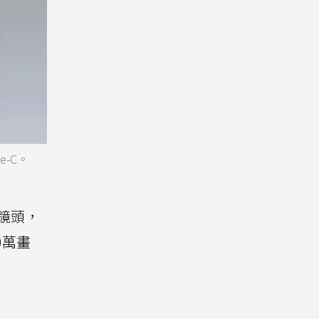
e-C。
顆鏡頭，
0萬畫