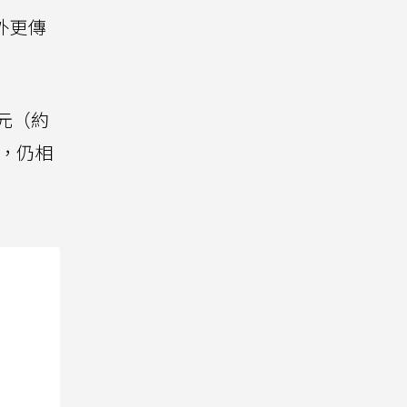
外更傳
美元（約
格，仍相