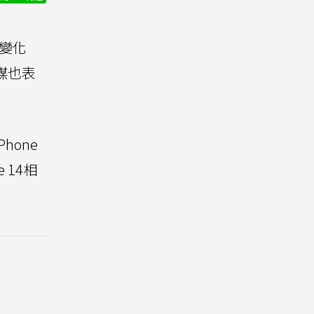
大變化
媒也表
Phone
 14相