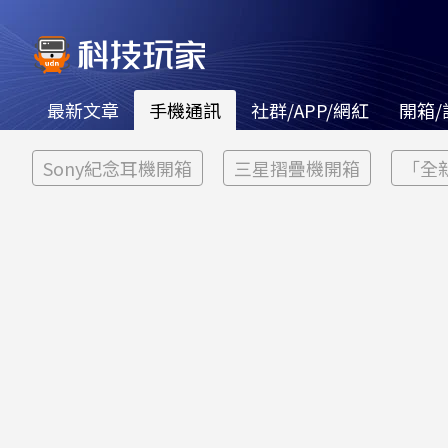
最新文章
手機通訊
社群/APP/網紅
開箱/
Sony紀念耳機開箱
三星摺疊機開箱
「全