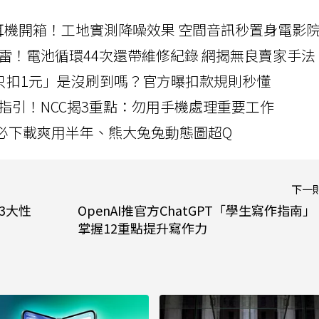
LLEXION耳機開箱！工地實測降噪效果 空間音訊秒置身電影
雷！電池循環44次還帶維修紀錄 網揭無良賣家手法
北捷「只扣1元」是沒刷到嗎？官方曝扣款規則秒懂
指引！NCC揭3重點：勿用手機處理重要工作
」字必下載爽用半年、熊大兔兔動態圖超Q
下一
 3大性
OpenAI推官方ChatGPT「學生寫作指南」
掌握12重點提升寫作力