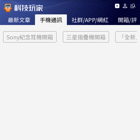
最新文章
手機通訊
社群/APP/網紅
開箱/評
Sony紀念耳機開箱
三星摺疊機開箱
「全新