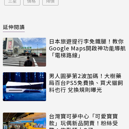
三星
價格
降價
延伸閱讀
日本旅遊提行李免鐵腿！教你
Google Maps開啟神功能導航
「電梯路線」
男人圓夢第2波加碼！大樹藥
局百台PS5免費換、買犬貓飼
料也行 兌換規則曝光
台灣寶可夢中心「可愛寶寶
款」玩偶新品開賣！粉絲受