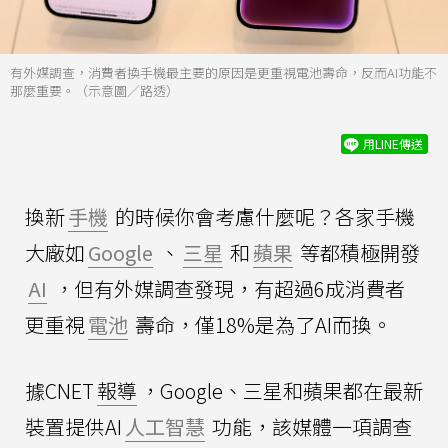
有外媒調查，消費者換手機最主要的原因是更重視電池壽命，反而AI功能不
那麼重要。（示意圖／路透）
用LINE傳送
換新
手機
的時候你會考慮什麼呢？各家手機
大廠如
Google
、
三星
和
蘋果
等都積極開發
AI
，但有外媒調查發現，有超過6成消費者
更重視
電池
壽命，僅18%是為了AI而換。
據CNET
報導
，Google、三星和蘋果都在最新
裝置提供AI
人工智慧
功能，該媒體一項調查