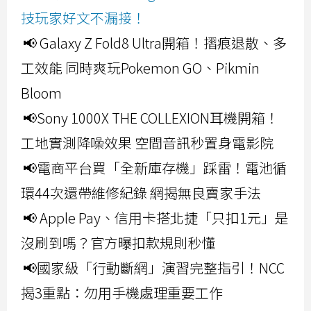
技玩家好文不漏接！
📢 Galaxy Z Fold8 Ultra開箱！摺痕退散、多
工效能 同時爽玩Pokemon GO、Pikmin
Bloom
📢Sony 1000X THE COLLEXION耳機開箱！
工地實測降噪效果 空間音訊秒置身電影院
📢電商平台買「全新庫存機」踩雷！電池循
環44次還帶維修紀錄 網揭無良賣家手法
📢 Apple Pay、信用卡搭北捷「只扣1元」是
沒刷到嗎？官方曝扣款規則秒懂
📢國家級「行動斷網」演習完整指引！NCC
揭3重點：勿用手機處理重要工作