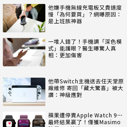
他嫌手機無線充電板又貴速度
慢「為何要買」？網曝原因：
是上班族神器
一堆人錯了！手機調「深色模
式」能護眼？醫生曝驚人真
相：更加傷害
他帶Switch主機送去任天堂原
廠維修 寄回「藏大驚喜」被大
讚：神級應對
蘋果遭停賣Apple Watch 9…
最終結果贏了！僅獲Masimo