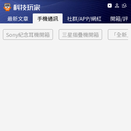
最新文章
手機通訊
社群/APP/網紅
開箱/評
Sony紀念耳機開箱
三星摺疊機開箱
「全新