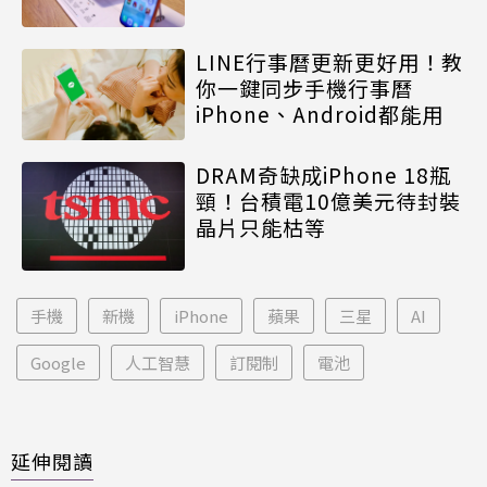
LINE行事曆更新更好用！教
你一鍵同步手機行事曆
iPhone、Android都能用
DRAM奇缺成iPhone 18瓶
頸！台積電10億美元待封裝
晶片只能枯等
手機
新機
iPhone
蘋果
三星
AI
Google
人工智慧
訂閱制
電池
延伸閱讀