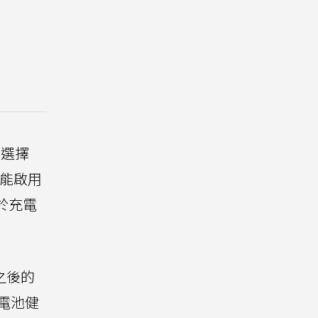
要選擇
就能啟用
於充電
之後的
「電池健