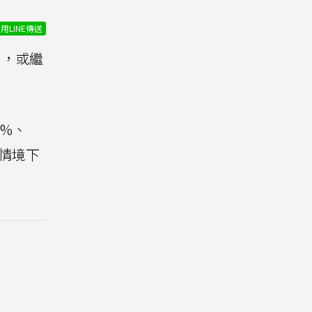
用LINE傳送
％，或繼
0%、
同情境下