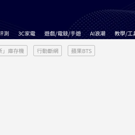
評測
3C家電
遊戲/電競/手遊
AI浪潮
教學/工
新」庫存機
行動斷網
蘋果BTS