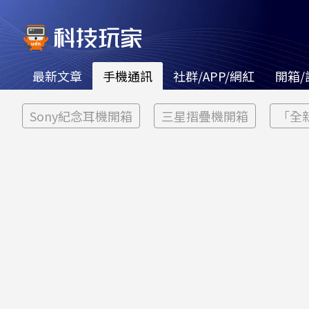
最新文章
手機通訊
社群/APP/網紅
開箱/
Sony紀念耳機開箱
三星摺疊機開箱
「全