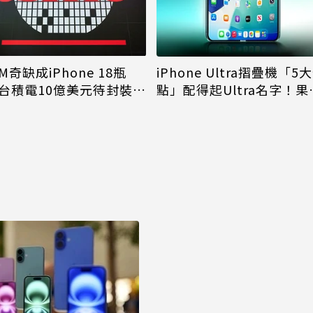
M奇缺成iPhone 18瓶
iPhone Ultra摺疊機「5
台積電10億美元待封裝晶
點」配得起Ultra名字！果
能枯等
看完更心動