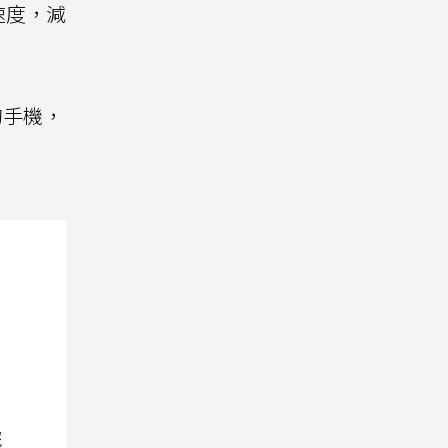
速度，減
的手機，
院