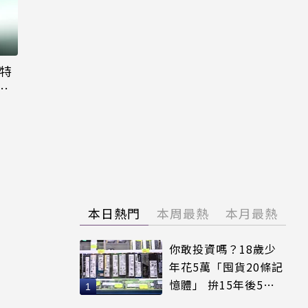
大特
粉
本日熱門
本周最熱
本月最熱
你敢投資嗎？18歲少
年花5萬「囤貨20條記
憶體」 拚15年後5倍
賣出