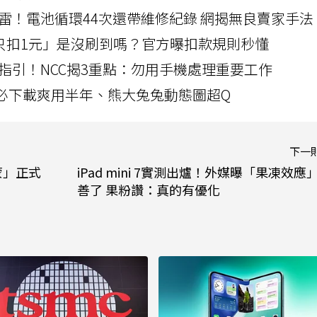
雷！電池循環44次還帶維修紀錄 網揭無良賣家手法
北捷「只扣1元」是沒刷到嗎？官方曝扣款規則秒懂
指引！NCC揭3重點：勿用手機處理重要工作
」字必下載爽用半年、熊大兔兔動態圖超Q
下一
蒙」正式
iPad mini 7實測出爐！外媒曝「果凍效應
善了 果粉讚：真的有優化