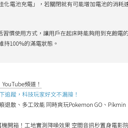
佳化電池充電」，若關閉就有可能增加電池的消耗
生活習慣使用方式，讓用戶在起床時能夠用到充飽電
持100%的滿電狀態。
ouTube頻道！
ws按下追蹤，科技玩家好文不漏接！
a開箱！摺痕退散、多工效能 同時爽玩Pokemon GO、Pikmin
LLEXION耳機開箱！工地實測降噪效果 空間音訊秒置身電影