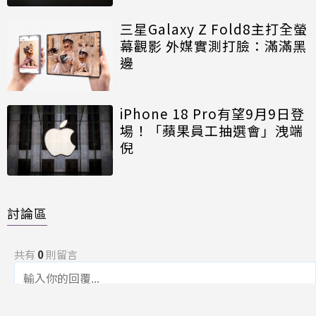
三星Galaxy Z Fold8主打全螢
幕觀影 外媒實測打臉：滿滿黑
邊
iPhone 18 Pro有望9月9日登
場！「蘋果員工抽選會」洩端
倪
討論區
共有
0
則留言