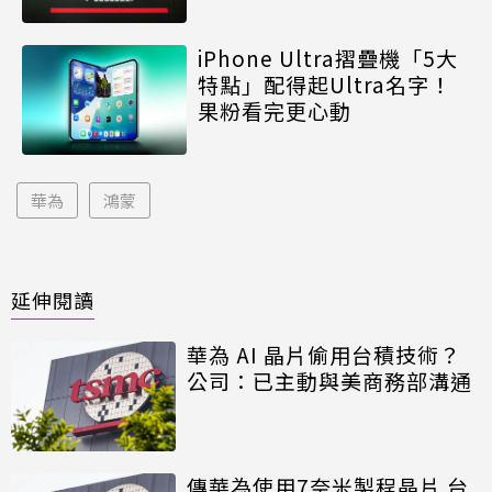
iPhone Ultra摺疊機「5大
特點」配得起Ultra名字！
果粉看完更心動
華為
鴻蒙
延伸閱讀
華為 AI 晶片偷用台積技術？
公司：已主動與美商務部溝通
傳華為使用7奈米製程晶片 台