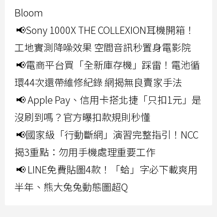
Bloom
📢Sony 1000X THE COLLEXION耳機開箱！
工地實測降噪效果 空間音訊秒置身電影院
📢電商平台買「全新庫存機」踩雷！電池循
環44次還帶維修紀錄 網揭無良賣家手法
📢 Apple Pay、信用卡搭北捷「只扣1元」是
沒刷到嗎？官方曝扣款規則秒懂
📢國家級「行動斷網」演習完整指引！NCC
揭3重點：勿用手機處理重要工作
📢 LINE免費貼圖4款！「蛤」字必下載爽用
半年、熊大兔兔動態圖超Q