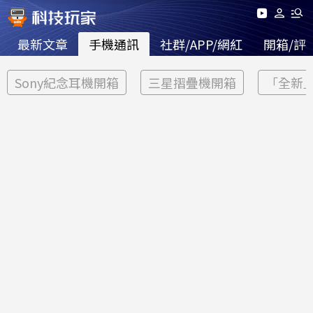
最新文章
手機通訊
社群/APP/網紅
開箱/評
Sony紀念耳機開箱
三星摺疊機開箱
「全新