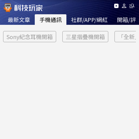
最新文章
手機通訊
社群/APP/網紅
開箱/評
Sony紀念耳機開箱
三星摺疊機開箱
「全新