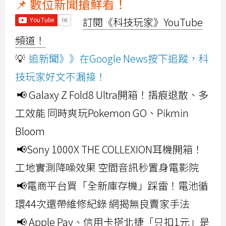
📌 數位新聞搶鮮看！
訂閱《科技玩家》YouTube
頻道！
💡
追新聞》》在Google News按下追蹤，科
技玩家好文不漏接！
📢 Galaxy Z Fold8 Ultra開箱！摺痕退散、多
工效能 同時爽玩Pokemon GO、Pikmin
Bloom
📢Sony 1000X THE COLLEXION耳機開箱！
工地實測降噪效果 空間音訊秒置身電影院
📢電商平台買「全新庫存機」踩雷！電池循
環44次還帶維修紀錄 網揭無良賣家手法
📢 Apple Pay、信用卡搭北捷「只扣1元」是