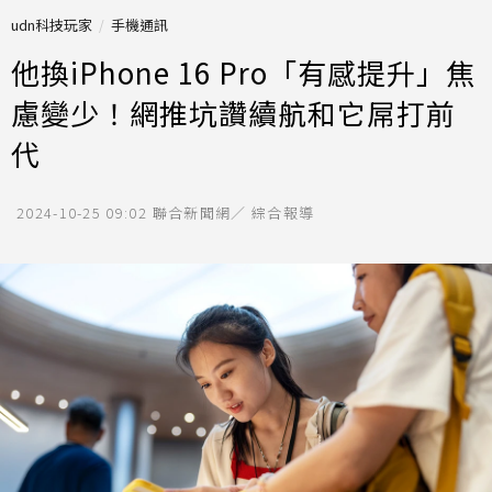
udn科技玩家
手機通訊
他換iPhone 16 Pro「有感提升」焦
慮變少！網推坑讚續航和它屌打前
代
2024-10-25 09:02
聯合新聞網／ 綜合報導