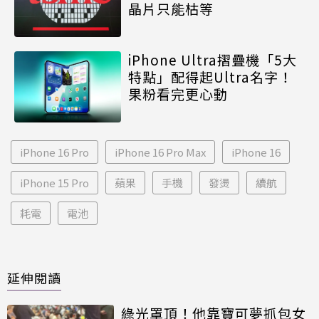
晶片只能枯等
iPhone Ultra摺疊機「5大
特點」配得起Ultra名字！
果粉看完更心動
iPhone 16 Pro
iPhone 16 Pro Max
iPhone 16
iPhone 15 Pro
蘋果
手機
發燙
續航
耗電
電池
延伸閱讀
綠光罩頂！他靠寶可夢抓包女