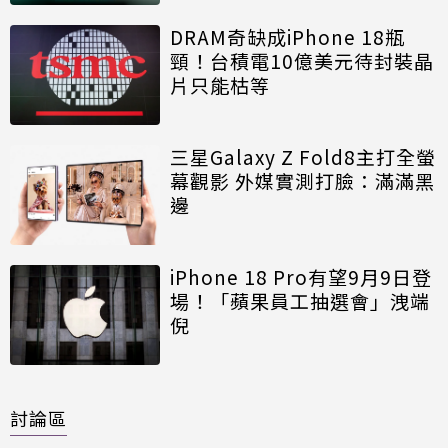
DRAM奇缺成iPhone 18瓶
頸！台積電10億美元待封裝晶
片只能枯等
三星Galaxy Z Fold8主打全螢
幕觀影 外媒實測打臉：滿滿黑
邊
iPhone 18 Pro有望9月9日登
場！「蘋果員工抽選會」洩端
倪
討論區