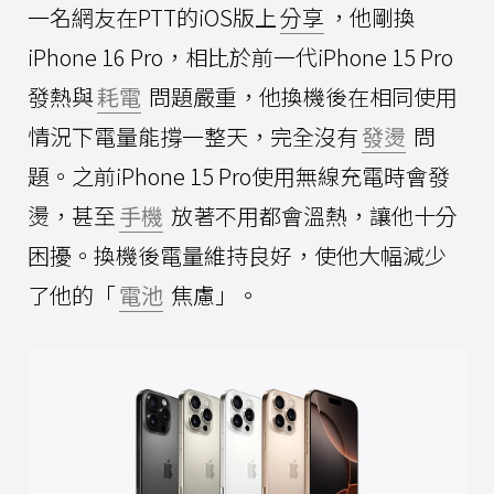
一名網友在PTT的iOS版上
分享
，他剛換
iPhone 16 Pro，相比於前一代iPhone 15 Pro
發熱與
耗電
問題嚴重，他換機後在相同使用
情況下電量能撐一整天，完全沒有
發燙
問
題。之前iPhone 15 Pro使用無線充電時會發
燙，甚至
手機
放著不用都會溫熱，讓他十分
困擾。換機後電量維持良好，使他大幅減少
了他的「
電池
焦慮」。