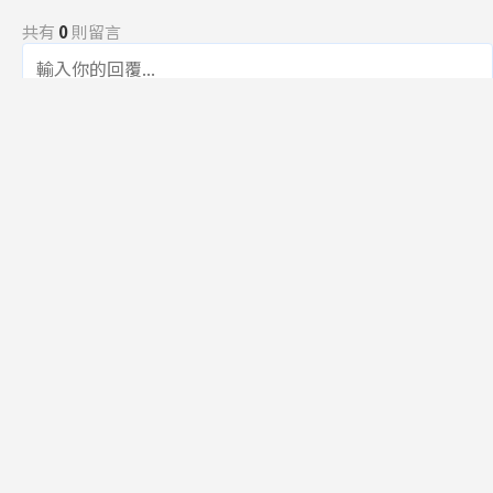
共有
0
則留言
規範
回覆
還沒有留言，成為第一個發言的人吧！