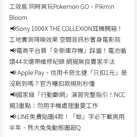
工效能 同時爽玩Pokemon GO、Pikmin
Bloom
📢Sony 1000X THE COLLEXION耳機開箱！
工地實測降噪效果 空間音訊秒置身電影院
📢電商平台買「全新庫存機」踩雷！電池循
環44次還帶維修紀錄 網揭無良賣家手法
📢 Apple Pay、信用卡搭北捷「只扣1元」是
沒刷到嗎？官方曝扣款規則秒懂
📢國家級「行動斷網」演習完整指引！NCC
揭3重點：勿用手機處理重要工作
📢 LINE免費貼圖4款！「蛤」字必下載爽用
半年、熊大兔兔動態圖超Q