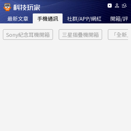
最新文章
手機通訊
社群/APP/網紅
開箱/評
Sony紀念耳機開箱
三星摺疊機開箱
「全新