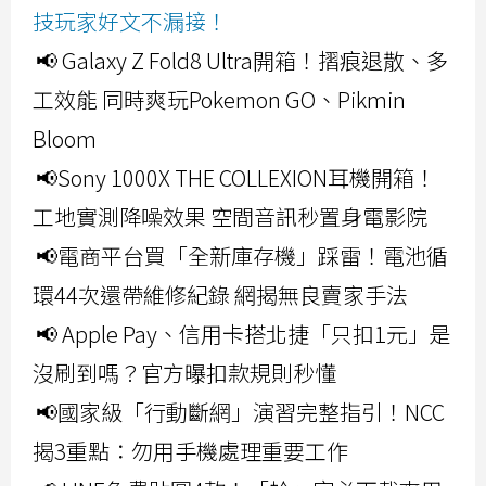
技玩家好文不漏接！
📢 Galaxy Z Fold8 Ultra開箱！摺痕退散、多
工效能 同時爽玩Pokemon GO、Pikmin
Bloom
📢Sony 1000X THE COLLEXION耳機開箱！
工地實測降噪效果 空間音訊秒置身電影院
📢電商平台買「全新庫存機」踩雷！電池循
環44次還帶維修紀錄 網揭無良賣家手法
📢 Apple Pay、信用卡搭北捷「只扣1元」是
沒刷到嗎？官方曝扣款規則秒懂
📢國家級「行動斷網」演習完整指引！NCC
揭3重點：勿用手機處理重要工作