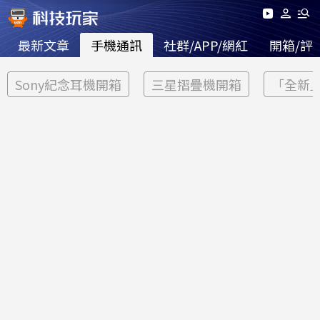
最新文章
手機通訊
社群/APP/網紅
開箱/評
Sony紀念耳機開箱
三星摺疊機開箱
「全新