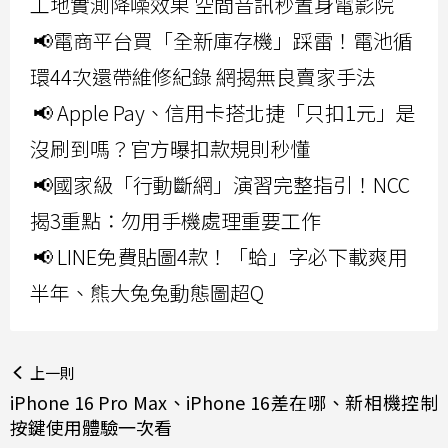
工地實測降噪效果 空間音訊秒置身電影院
📢電商平台買「全新庫存機」踩雷！電池循
環44次還帶維修紀錄 網揭無良賣家手法
📢 Apple Pay、信用卡搭北捷「只扣1元」是
沒刷到嗎？官方曝扣款規則秒懂
📢國家級「行動斷網」演習完整指引！NCC
揭3重點：勿用手機處理重要工作
📢 LINE免費貼圖4款！「蛤」字必下載爽用
半年、熊大兔兔動態圖超Q
上一則
iPhone 16 Pro Max、iPhone 16差在哪、新相機控制
按鍵使用體驗一次看