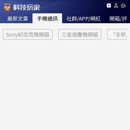
最新文章
手機通訊
社群/APP/網紅
開箱/評
Sony紀念耳機開箱
三星摺疊機開箱
「全新