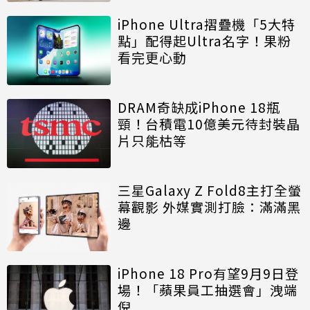
iPhone Ultra摺疊機「5大特
點」配得起Ultra名字！果粉
看完更心動
DRAM奇缺成iPhone 18瓶
頸！台積電10億美元待封裝晶
片只能枯等
三星Galaxy Z Fold8主打全螢
幕觀影 外媒實測打臉：滿滿黑
邊
iPhone 18 Pro有望9月9日登
場！「蘋果員工抽選會」洩端
倪