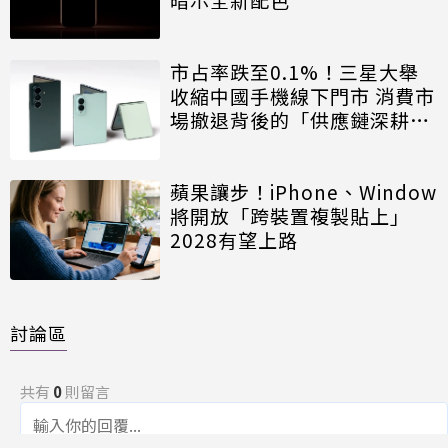
市占率跌至0.1%！三星大舉
收縮中國手機線下門市 消費市
場撤退背後的「供應鏈深耕」
戰略
蘋果讓步！iPhone、Window
將開放「跨裝置複製貼上」
2028有望上路
討論區
共有
0
則留言