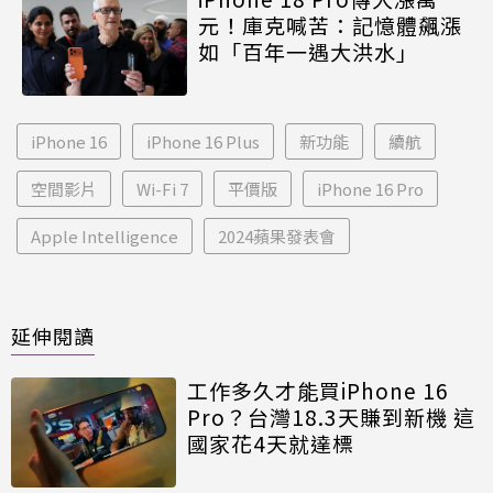
元！庫克喊苦：記憶體飆漲
如「百年一遇大洪水」
iPhone 16
iPhone 16 Plus
新功能
續航
空間影片
Wi-Fi 7
平價版
iPhone 16 Pro
Apple Intelligence
2024蘋果發表會
延伸閱讀
工作多久才能買iPhone 16
Pro？台灣18.3天賺到新機 這
國家花4天就達標