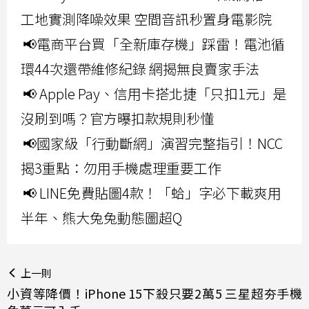
工地實測降噪效果 空間音訊秒置身電影院
📢電商平台買「全新庫存機」踩雷！電池循
環44次還帶維修紀錄 網揭無良賣家手法
📢 Apple Pay、信用卡搭北捷「只扣1元」是
沒刷到嗎？官方曝扣款規則秒懂
📢國家級「行動斷網」演習完整指引！NCC
揭3重點：勿用手機處理重要工作
📢 LINE免費貼圖4款！「蛤」字必下載爽用
半年、熊大兔兔動態圖超Q
上一則
小資等降價！iPhone 15下殺只要2萬5 三星超夯手機