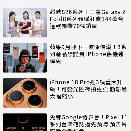
超越S26系列！三星Galaxy Z
Fold8系列預購狂賣144萬台
這款獨攬70%銷量
蘋果9月迎下一波漲價潮！3系
列產品恐變貴 iPhone舊機難
倖免
iPhone 18 Pro迎3項重大升
級！可變光圈夜拍更強 動態島
大幅縮小
免等Google發表會！Pixel 11
系列台灣確認搶先預購 預告片
暗示全新配色