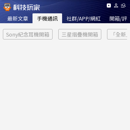
最新文章
手機通訊
社群/APP/網紅
開箱/評
Sony紀念耳機開箱
三星摺疊機開箱
「全新