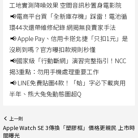
工地實測降噪效果 空間音訊秒置身電影院
📢電商平台買「全新庫存機」踩雷！電池循
環44次還帶維修紀錄 網揭無良賣家手法
📢 Apple Pay、信用卡搭北捷「只扣1元」是
沒刷到嗎？官方曝扣款規則秒懂
📢國家級「行動斷網」演習完整指引！NCC
揭3重點：勿用手機處理重要工作
📢 LINE免費貼圖4款！「蛤」字必下載爽用
半年、熊大兔兔動態圖超Q
上一則
Apple Watch SE 3傳換「塑膠框」價格更親民 上市時
間曝光