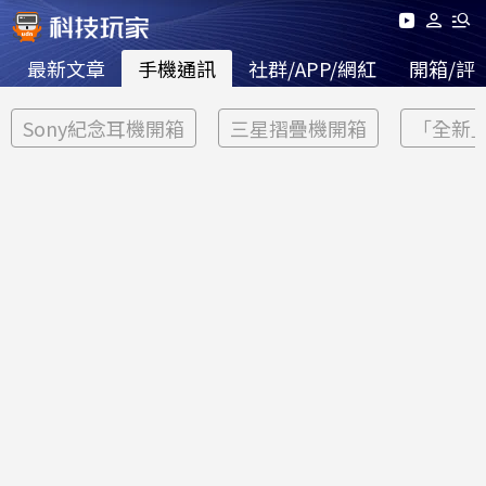
最新文章
手機通訊
社群/APP/網紅
開箱/評
Sony紀念耳機開箱
三星摺疊機開箱
「全新