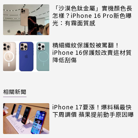
「沙漠色鈦金屬」實機顏色長
怎樣？iPhone 16 Pro新色曝
光：有霧面質感
精細織紋保護殼被罵翻！
iPhone 16保護殼改賣這材質
降低刮傷
相關新聞
iPhone 17要漲！爆料稱最快
下周調價 蘋果提前動手原因曝