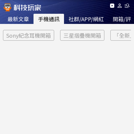
最新文章
手機通訊
社群/APP/網紅
開箱/評
Sony紀念耳機開箱
三星摺疊機開箱
「全新